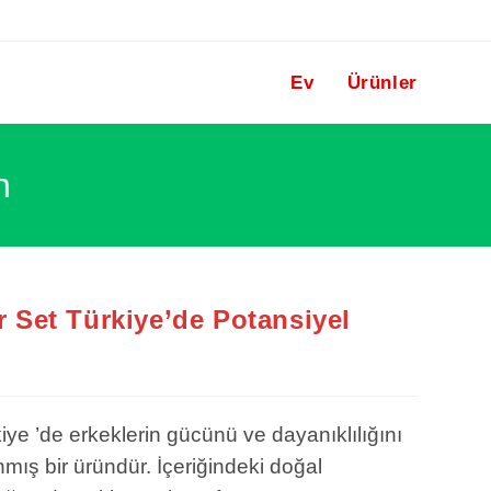
Ev
Ürünler
n
r Set Türkiye’de Potansiyel
iye ’de erkeklerin gücünü ve dayanıklılığını
nmış bir üründür. İçeriğindeki doğal