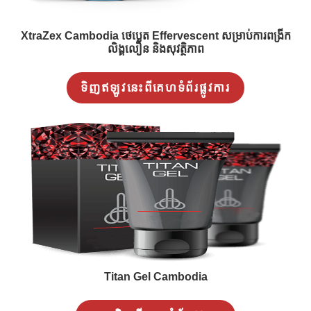
XtraZex Cambodia ថេប្លេត Effervescent សម្រាប់ការពង្រីក
លិង្គលឿន និងសុវត្ថិភាព
ទិញឥឡូវនេះពីគេហទំព័រផ្លូវការ
Titan Gel Cambodia