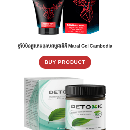
ថ្នាំបំប៉នផ្លូវភេទបុរសធម្មជាតិគឺ Maral Gel Cambodia
BUY PRODUCT