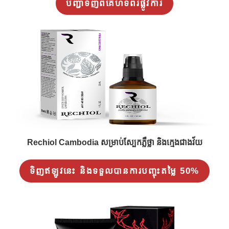
បញ្ជាទិញពីគេហទំព័រផ្លូវការ
Rechiol Cambodia សម្រាប់ស្បែកភ្លឺថ្លា និងក្មេងជាងវ័យ
ទិញឥឡូវនេះ និងទទួលបានការបញ្ចុះតម្លៃ 50%