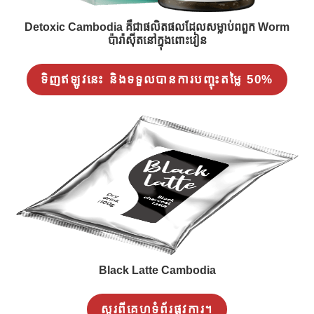
Detoxic Cambodia គឺជាផលិតផលដែលសម្លាប់ពពួក Worm
ប៉ារ៉ាស៊ីតនៅក្នុងពោះវៀន
ទិញឥឡូវនេះ និងទទួលបានការបញ្ចុះតម្លៃ 50%
Black Latte Cambodia
សួរពីគេហទំព័រផ្លូវការ។