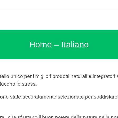
Home – Italiano
o unico per i migliori prodotti naturali e integratori 
ducono lo stress.
 sono state accuratamente selezionate per soddisfare i
urali che sfruttano il buon potere della natura nella 