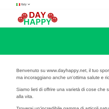
Salta
Italy
al
contenuto
Benvenuto su www.dayhappy.net, il tuo sportell
ma incoraggiano anche un’ottima salute e ri
Siamo lieti di offrire una varietà di cose che
alla vita.
Troverai un’incredibile gamma di articoli nat