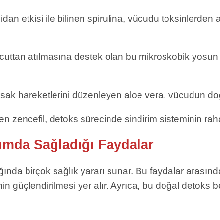
an etkisi ile bilinen spirulina, vücudu toksinlerden ar
vücuttan atılmasına destek olan bu mikroskobik yosun
ırsak hareketlerini düzenleyen aloe vera, vücudun d
linen zencefil, detoks sürecinde sindirim sisteminin rah
nımda Sağladığı Faydalar
ında birçok sağlık yararı sunar. Bu faydalar arasında 
eminin güçlendirilmesi yer alır. Ayrıca, bu doğal detok