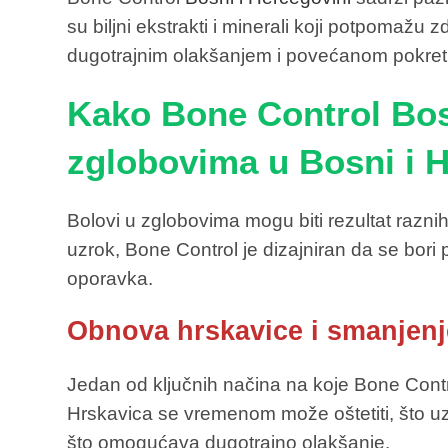
su biljni ekstrakti i minerali koji potpomažu 
dugotrajnim olakšanjem i povećanom pokretl
Kako Bone Control Bos
zglobovima u Bosni i 
Bolovi u zglobovima mogu biti rezultat raznih
uzrok, Bone Control je dizajniran da se bori
oporavka.
Obnova hrskavice i smanjenj
Jedan od ključnih načina na koje Bone Contr
Hrskavica se vremenom može oštetiti, što uzro
što omogućava dugotrajno olakšanje.