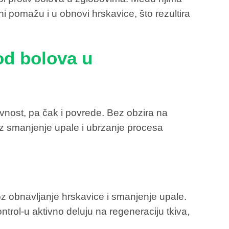
oni pomažu i u obnovi hrskavice, što rezultira
od bolova u
tivnost, pa čak i povrede. Bez obzira na
roz smanjenje upale i ubrzanje procesa
z obnavljanje hrskavice i smanjenje upale.
trol-u aktivno deluju na regeneraciju tkiva,