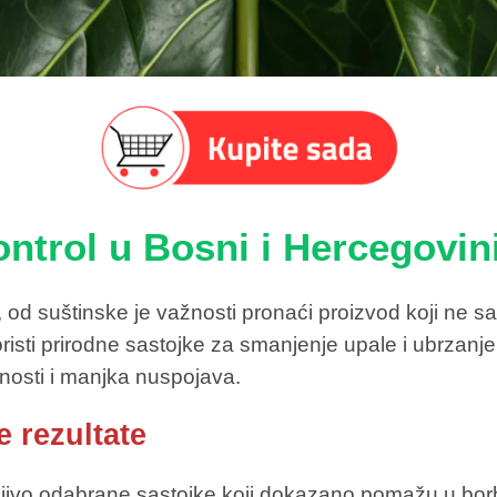
ntrol u Bosni i Hercegovin
 od suštinske je važnosti pronaći proizvod koji ne
risti prirodne sastojke za smanjenje upale i ubrzanje
nosti i manjka nuspojava.
e rezultate
ljivo odabrane sastojke koji dokazano pomažu u borb