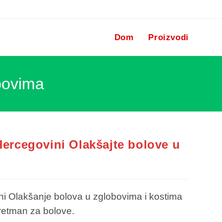
Dom
Proizvodi
obovima
Hercegovini Olakšajte bolove u
ni Olakšanje bolova u zglobovima i kostima
tretman za bolove.