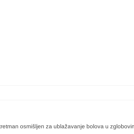
 tretman osmišljen za ublažavanje bolova u zglobovim