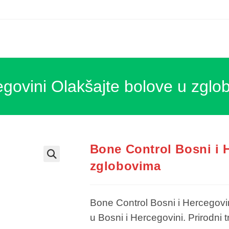
egovini Olakšajte bolove u zgl
Bone Control Bosni i 
zglobovima
Bone Control Bosni i Hercegovi
u Bosni i Hercegovini. Prirodni 