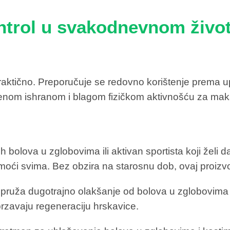
ntrol u svakodnevnom život
raktično. Preporučuje se redovno korištenje prema upu
ženom ishranom i blagom fizičkom aktivnošću za mak
nih bolova u zglobovima ili aktivan sportista koji žel
moći svima. Bez obzira na starosnu dob, ovaj proizvo
 pruža dugotrajno olakšanje od bolova u zglobovima u
brzavaju regeneraciju hrskavice.