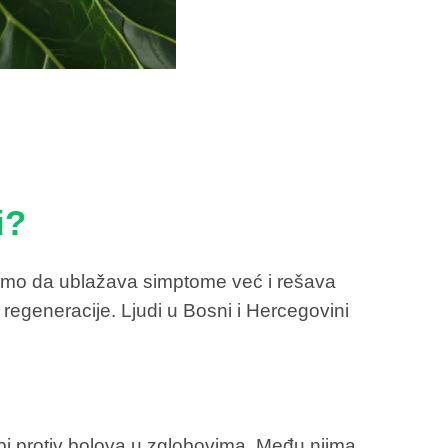
i?
 samo da ublažava simptome već i rešava
 regeneracije. Ljudi u Bosni i Hercegovini
i protiv bolova u zglobovima. Među njima