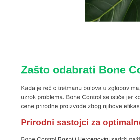
Zašto odabrati Bone Co
Kada je reč o tretmanu bolova u zglobovima,
uzrok problema. Bone Control se ističe jer ko
cene prirodne proizvode zbog njihove efikas
Prirodni sastojci za optimaln
Bone Control
Bosni i Hercegovini
sadrži paž