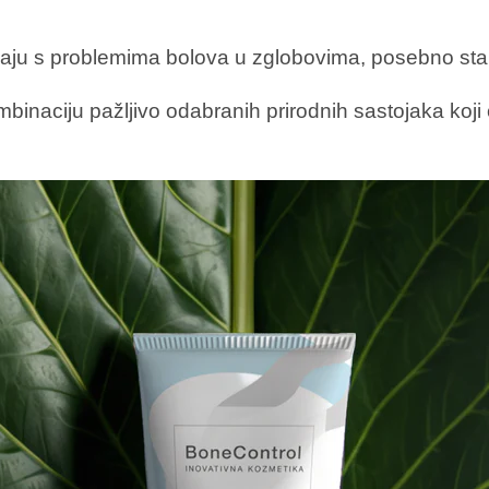
vaju s problemima bolova u zglobovima, posebno stari
binaciju pažljivo odabranih prirodnih sastojaka koji