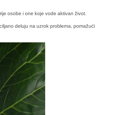
je osobe i one koje vode aktivan život.
 ciljano deluju na uzrok problema, pomažući