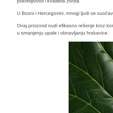
pokretljivosti i kvaliteta života.
U Bosni i Hercegovini, mnogi ljudi se suoča
Ovaj proizvod nudi efikasno rešenje kroz kom
u smanjenju upale i obnavljanju hrskavice.