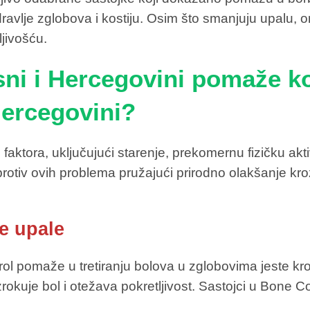
zdravlje zglobova i kostiju. Osim što smanjuju upalu, 
jivošću.
ni i Hercegovini pomaže k
Hercegovini?
 faktora, uključujući starenje, prekomernu fizičku ak
 protiv ovih problema pružajući prirodno olakšanje k
e upale
ol pomaže u tretiranju bolova u zglobovima jeste kro
kuje bol i otežava pokretljivost. Sastojci u Bone Con