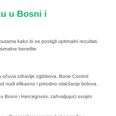
u u Bosni i
tama kako bi se postigli optimalni rezultati.
simalne benefite.
i da očuva zdravlje zglobova, Bone Control
d nudi efikasno i prirodno olakšanje bolova.
 Bosni i Hercegovini, zahvaljujući svojim