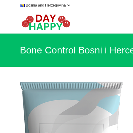
Skip
Bosnia and Herzegovina
to
content
Bone Control Bosni i Herc