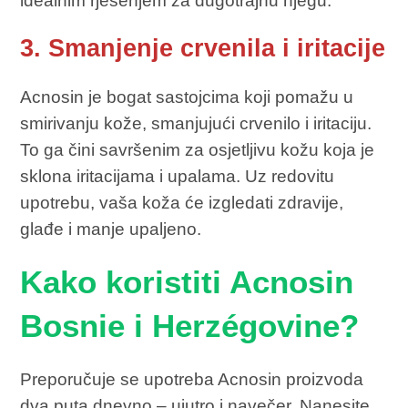
idealnim rješenjem za dugotrajnu njegu.
3. Smanjenje crvenila i iritacije
Acnosin je bogat sastojcima koji pomažu u
smirivanju kože, smanjujući crvenilo i iritaciju.
To ga čini savršenim za osjetljivu kožu koja je
sklona iritacijama i upalama. Uz redovitu
upotrebu, vaša koža će izgledati zdravije,
glađe i manje upaljeno.
Kako koristiti Acnosin
Bosnie i Herzégovine?
Preporučuje se upotreba Acnosin proizvoda
dva puta dnevno – ujutro i navečer. Nanesite