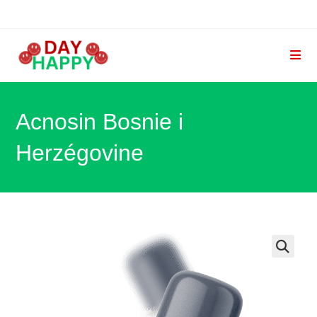
Skip
to
content
Acnosin Bosnie i
Herzégovine