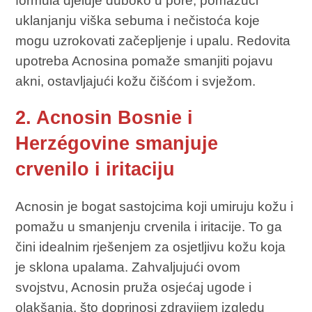
formula djeluje duboko u pore, pomažući
uklanjanju viška sebuma i nečistoća koje
mogu uzrokovati začepljenje i upalu. Redovita
upotreba Acnosina pomaže smanjiti pojavu
akni, ostavljajući kožu čišćom i svježom.
2. Acnosin Bosnie i
Herzégovine smanjuje
crvenilo i iritaciju
Acnosin je bogat sastojcima koji umiruju kožu i
pomažu u smanjenju crvenila i iritacije. To ga
čini idealnim rješenjem za osjetljivu kožu koja
je sklona upalama. Zahvaljujući ovom
svojstvu, Acnosin pruža osjećaj ugode i
olakšanja, što doprinosi zdravijem izgledu