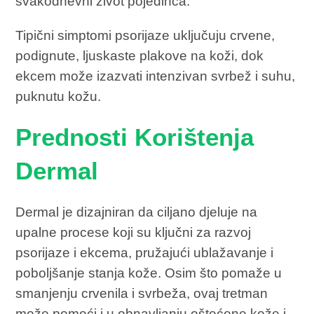
svakodnevni život pojedinca.
Tipični simptomi psorijaze uključuju crvene,
podignute, ljuskaste plakove na koži, dok
ekcem može izazvati intenzivan svrbež i suhu,
puknutu kožu.
Prednosti Korištenja
Dermal
Dermal je dizajniran da ciljano djeluje na
upalne procese koji su ključni za razvoj
psorijaze i ekcema, pružajući ublažavanje i
poboljšanje stanja kože. Osim što pomaže u
smanjenju crvenila i svrbeža, ovaj tretman
može pomoći i u obnavljanju oštećene kože i