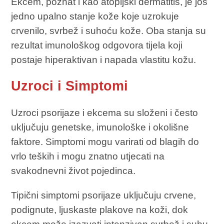
Ekcem, poznat i kao atopijski dermatitis, je još
jedno upalno stanje kože koje uzrokuje
crvenilo, svrbež i suhoću kože. Oba stanja su
rezultat imunološkog odgovora tijela koji
postaje hiperaktivan i napada vlastitu kožu.
Uzroci i Simptomi
Uzroci psorijaze i ekcema su složeni i često
uključuju genetske, imunološke i okolišne
faktore. Simptomi mogu varirati od blagih do
vrlo teških i mogu znatno utjecati na
svakodnevni život pojedinca.
Tipični simptomi psorijaze uključuju crvene,
podignute, ljuskaste plakove na koži, dok