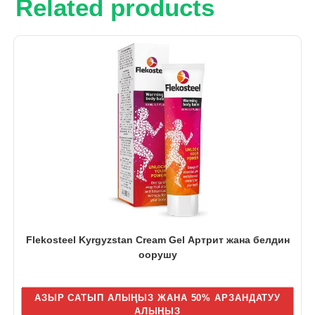
Related products
Flekosteel Kyrgyzstan Cream Gel Артрит жана белдин
оорушу
АЗЫР САТЫП АЛЫҢЫЗ ЖАНА 50% АРЗАНДАТУУ
АЛЫҢЫЗ