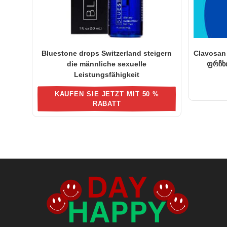
Bluestone drops Switzerland steigern
Clavosan
die männliche sexuelle
ფრჩხი
Leistungsfähigkeit
KAUFEN SIE JETZT MIT 50 %
RABATT