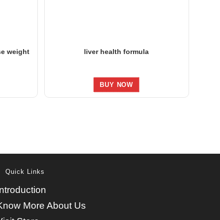
se weight
liver health formula
BUY NOW
Quick Links
Introduction
Know More About Us