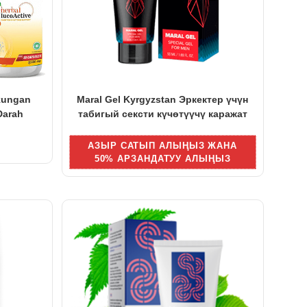
kungan
Maral Gel Kyrgyzstan Эркектер үчүн
Darah
табигый сексти күчөтүүчү каражат
АЗЫР САТЫП АЛЫҢЫЗ ЖАНА
50% АРЗАНДАТУУ АЛЫҢЫЗ