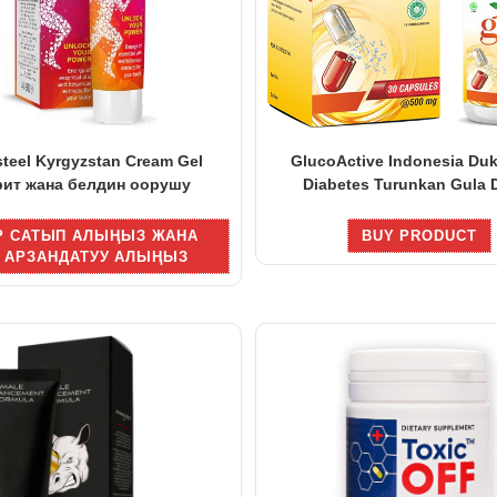
steel Kyrgyzstan Cream Gel
GlucoActive Indonesia Du
рит жана белдин оорушу
Diabetes Turunkan Gula 
Р САТЫП АЛЫҢЫЗ ЖАНА
BUY PRODUCT
 АРЗАНДАТУУ АЛЫҢЫЗ