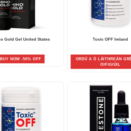
o Gold Gel United States
Toxic OFF Ireland
BUY NOW -50% OFF
ORDÚ A Ó LÁITHREÁN GR
OIFIGIÚIL