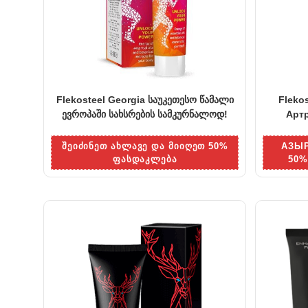
Flekosteel Georgia საუკეთესო წამალი
Fleko
ევროპაში სახსრების სამკურნალოდ!
Арт
ᲨᲔᲘᲫᲘᲜᲔᲗ ᲐᲮᲚᲐᲕᲔ ᲓᲐ ᲛᲘᲘᲦᲔᲗ 50%
АЗЫ
ᲤᲐᲡᲓᲐᲙᲚᲔᲑᲐ
50%