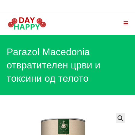
Skip
to
content
Parazol Macedonia
отвратителен црви и
токсини од телото