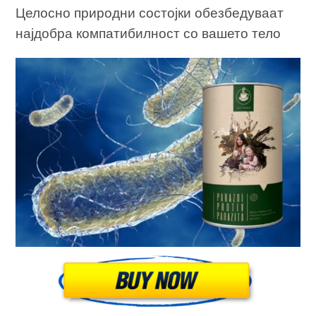
Целосно природни состојки обезбедуваат
најдобра компатибилност со вашето тело