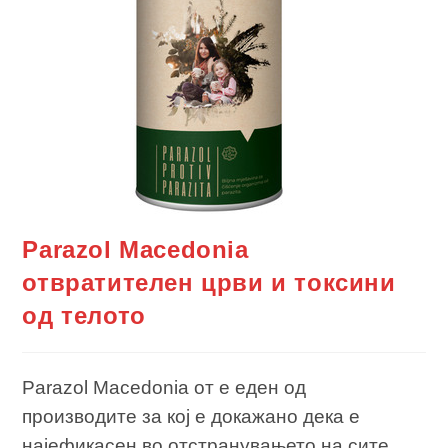
Parazol Macedonia
отвратителен црви и токсини
од телото
Parazol Macedonia от е еден од
производите за кој е докажано дека е
најефикасен во отстранувањето на сите