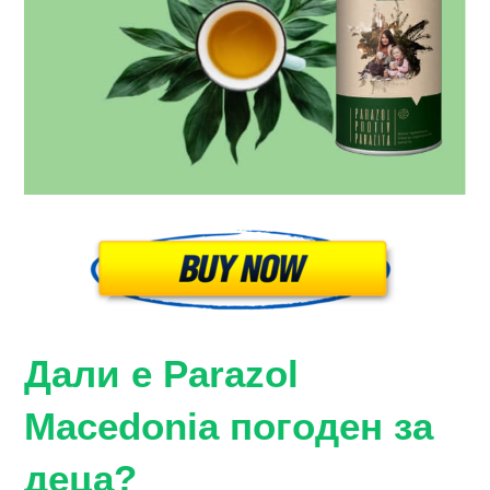
Дали е Parazol
Macedonia погоден за
деца?