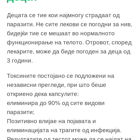
Децата се тие кои најмногу страдаат од
паразити. Не сите лекови се погодни за нив,
бидејќи тие се мешаат во нормалното
функционирање на телото. Отровот, според
лекарите, може да биде погоден за деца од
3 години.
Токсините постојано се подложени на
независни прегледи, при што беше
откриено дека капсулите:
елиминира до 90% од сите видови
паразити;
Позитивно влијае на појавата и
елиминацијата на трагите од инфекција.
Резултатите од тестот може да се најдат на