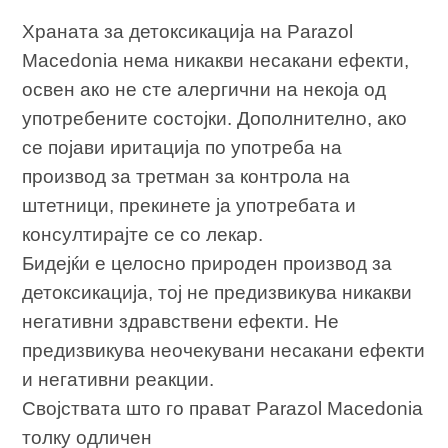
Храната за детоксикација на Parazol
Macedonia нема никакви несакани ефекти,
освен ако не сте алергични на некоја од
употребените состојки. Дополнително, ако
се појави иритација по употреба на
производ за третман за контрола на
штетници, прекинете ја употребата и
консултирајте се со лекар.
Бидејќи е целосно природен производ за
детоксикација, тој не предизвикува никакви
негативни здравствени ефекти. Не
предизвикува неочекувани несакани ефекти
и негативни реакции.
Својствата што го прават Parazol Macedonia
толку одличен