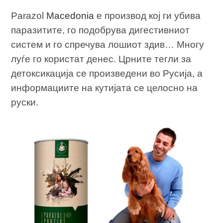
Parazol
Macedonia
е производ кој ги убива
паразитите, го подобрува дигестивниот
систем и го спречува лошиот здив… Многу
луѓе го користат денес. Црните тегли за
детоксикација се произведени во Русија, а
информациите на кутијата се целосно на
руски.