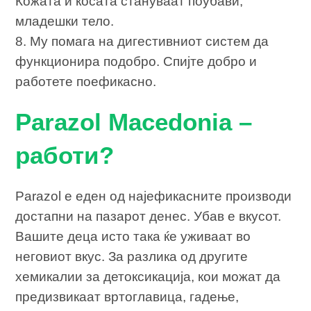
Кожата и косата стануваат поубави,
младешки тело.
8. Му помага на дигестивниот систем да
функционира подобро. Спијте добро и
работете поефикасно.
Parazol Macedonia –
работи?
Parazol е еден од најефикасните производи
достапни на пазарот денес. Убав е вкусот.
Вашите деца исто така ќе уживаат во
неговиот вкус. За разлика од другите
хемикалии за детоксикација, кои можат да
предизвикаат вртоглавица, гадење,