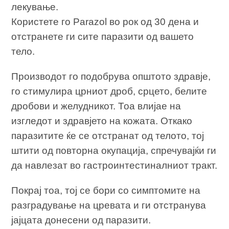
лекување.
Користете го Parazol во рок од 30 дена и
отстранете ги сите паразити од вашето
тело.
Производот го подобрува општото здравје,
го стимулира црниот дроб, срцето, белите
дробови и желудникот. Тоа влијае на
изгледот и здравјето на кожата. Откако
паразитите ќе се отстранат од телото, тој
штити од повторна окупација, спречувајќи ги
да навлезат во гастроинтестиналниот тракт.
Покрај тоа, тој се бори со симптомите на
разградување на цревата и ги отстранува
јајцата донесени од паразити.