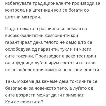
избегнувате традиционалните производи за
контрола на штетници кои се богати со
штетни материи.
Подготовката е развиена со помош на
висококвалитетни компоненти кои
гарантираат дека телото не само што се
ослободува од паразити, туку и ги чисти
сите токсини. Производот е веќе тестиран
од илјадници луѓе ширум светот и оттогаш
не се забележани никакви несакани ефекти.
Така, можеме да кажеме дека токсините се
безопасни за човечкото тело, а луѓето од
сите возрасти можат да ги применат.
Кои се ефектите?