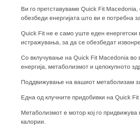
Ви го претставуваме Quick Fit Macedonia,
обезбеди енергијата што ви е потребна з
Quick Fit не е само уште еден енергетски
истражувања, за да се обезбедат извонр
Со вклучување на Quick Fit Macedonia во
енергија, метаболизмот и целокупното здр
Поддвижување на вашиот метаболизам з
Една од клучните придобивки на Quick Fi
Метаболизмот е мотор кој го придвижува 
калории.