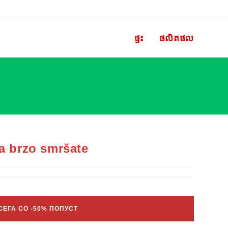
ផ្ទះ
ផលិតផល
a brzo smršate
СЕГА СО -50% ПОПУСТ