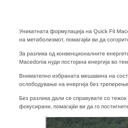
Уникатната формулација на Quick Fit Mac
на метаболизмот, помагајќи ви да согорит
За разлика од конвенционалните енергетс
Macedonia нуди постојана енергија во тек
Внимателно избраната мешавина на состој
ослободување на енергија без треперење
Без разлика дали се справувате со тежок 
фокусирани, помагајќи ви да го постигнет