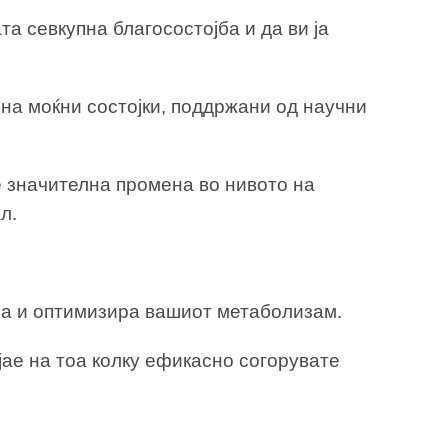
та севкупна благосостојба и да ви ја
ј на моќни состојки, поддржани од научни
е значителна промена во нивото на
л.
ира и оптимизира вашиот метаболизам.
јае на тоа колку ефикасно согорувате