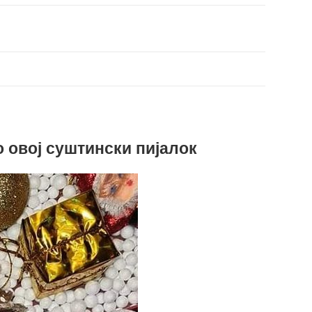
о овој суштински пијалок