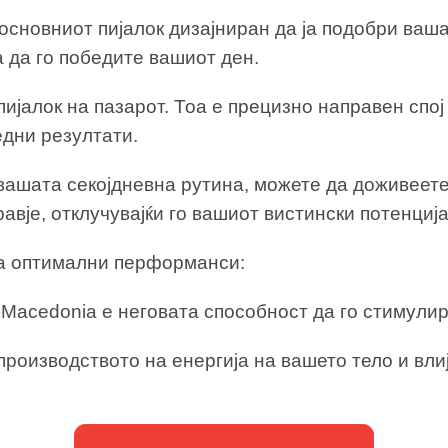
 основниот пијалок дизајниран да ја подобри ваша
а да го победите вашиот ден.
 пијалок на пазарот. Тоа е прецизно направен спо
едни резултати.
 вашата секојдневна рутина, можете да доживеет
авје, отклучувајќи го вашиот вистински потенција
а оптимални перформанси:
t Macedonia е неговата способност да го стимул
производството на енергија на вашето тело и вли