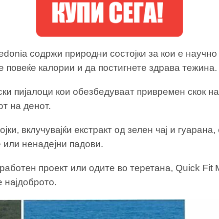
edonia содржи природни состојки за кои е научно
е повеќе калории и да постигнете здрава тежина.
ки пијалоци кои обезбедуваат привремен скок на е
от на денот.
ки, вклучувајќи екстракт од зелен чај и гуарана
 или ненадејни падови.
работен проект или одите во теретана, Quick Fit
е најдоброто.