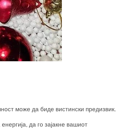
лност може да биде вистински предизвик.
нергија, да го зајакне вашиот