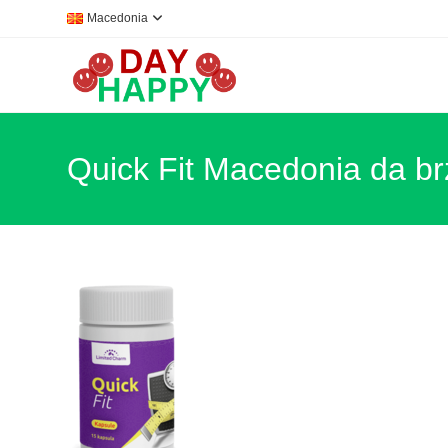
Skip
Macedonia
to
content
Quick Fit Macedonia da b