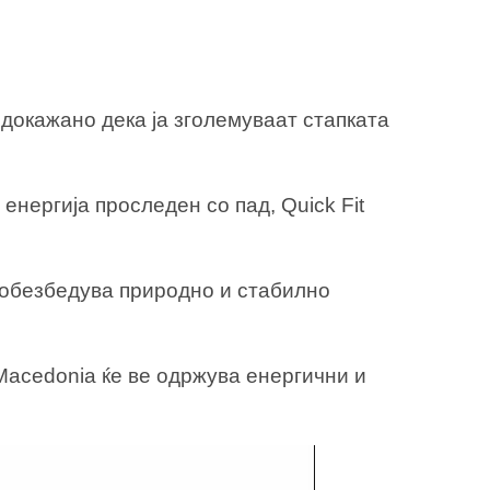
 докажано дека ја зголемуваат стапката
нергија проследен со пад, Quick Fit
, обезбедува природно и стабилно
 Macedonia ќе ве одржува енергични и