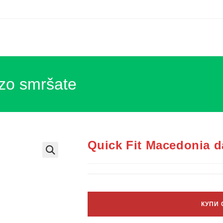
rzo smršate
Quick Fit Macedonia d
КУПИ 