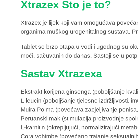
Xtrazex Što je to?
Xtrazex je lijek koji vam omogućava povećanje
organima muškog urogenitalnog sustava. Pro
Tablet se brzo otapa u vodi i ugodnog su ok
moći, sačuvanih do danas. Sastoji se u potpu
Sastav Xtrazexa
Ekstrakt korijena ginsenga (poboljšanje kvali
L-leucin (poboljšanje tjelesne izdržljivosti, im
Muira Poima (povećava zacjeljivanje penisa, 
Peruanski mak (stimulacija proizvodnje spol
L-karnitin (okrepljujući, normalizirajući meta
Cora yohimbe (povećano trajanje seksualnih