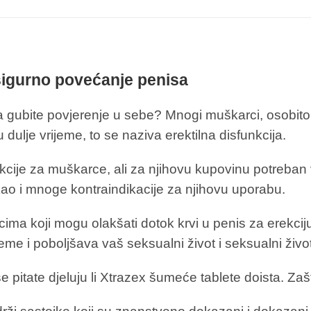
 sigurno povećanje penisa
 gubite povjerenje u sebe? Mnogi muškarci, osobito na
u dulje vrijeme, to se naziva erektilna disfunkcija.
nkcije za muškarce, ali za njihovu kupovinu potreban 
ao i mnoge kontraindikacije za njihovu uporabu.
jcima koji mogu olakšati dotok krvi u penis za erekci
leme i poboljšava vaš seksualni život i seksualni živ
pitate djeluju li Xtrazex šumeće tablete doista. Zaš