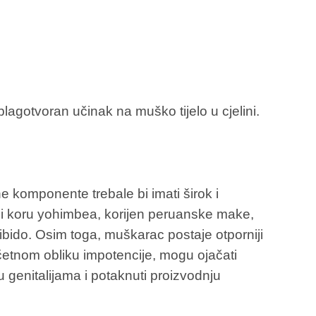
lagotvoran učinak na muško tijelo u cjelini.
e komponente trebale bi imati širok i
ući koru yohimbea, korijen peruanske make,
ibido. Osim toga, muškarac postaje otporniji
etnom obliku impotencije, mogu ojačati
u genitalijama i potaknuti proizvodnju