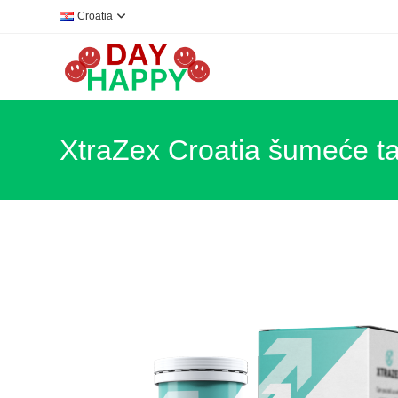
Preskoči
Croatia
na
sadržaj
XtraZex Croatia šumeće ta