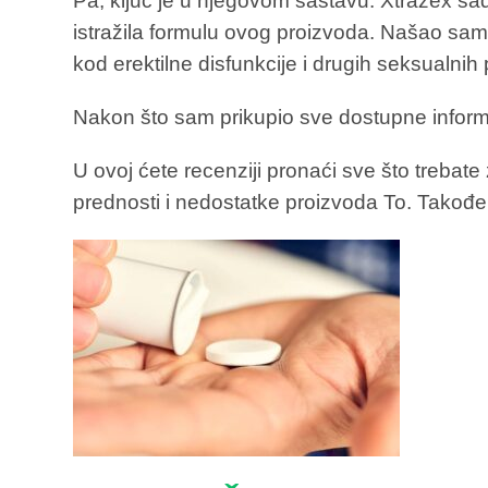
Pa, ključ je u njegovom sastavu. Xtrazex sadr
istražila formulu ovog proizvoda. Našao sa
kod erektilne disfunkcije i drugih seksualnih
Nakon što sam prikupio sve dostupne informa
U ovoj ćete recenziji pronaći sve što trebate 
prednosti i nedostatke proizvoda To. Takođe