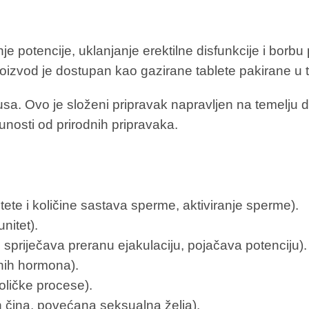
 potencije, uklanjanje erektilne disfunkcije i borbu p
izvod je dostupan kao gazirane tablete pakirane u t
usa. Ovo je složeni pripravak napravljen na temelju
nosti od prirodnih pripravaka.
tete i količine sastava sperme, aktiviranje sperme).
unitet).
spriječava preranu ejakulaciju, pojačava potenciju).
nih hormona).
boličke procese).
 čina, povećana seksualna želja).