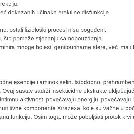
rekciju.
već dokazanih učinaka erektilne disfunkcije.
o, ostali fiziološki procesi nisu pogođeni.
u, što pomaže stjecanju samopouzdanja.
inira mnoge bolesti genitourinarne sfere, već ima i b
irodne esencije i aminokiselin. Istodobno, prehramben
. Ovaj sastav sadrži insekticidne ekstrakte uključuj
 intimnu aktivnost, povećavaju energiju, povećavaju l
utritivne komponente Xtrazexa, koje su važne u poč
anu funkciju. Osim toga, može poboljšati protok krvi 