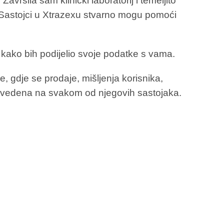
vršila sam klinički laboratorij i temeljito
 Sastojci u Xtrazexu stvarno mogu pomoći
kako bih podijelio svoje podatke s vama.
e, gdje se prodaje, mišljenja korisnika,
provedena na svakom od njegovih sastojaka.