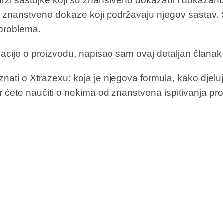
ži sastojke koji su znanstveno dokazani i dokazani. Za
m znanstvene dokaze koji podržavaju njegov sastav.
 problema.
cije o proizvodu, napisao sam ovaj detaljan članak 
znati o Xtrazexu: koja je njegova formula, kako djeluj
r ćete naučiti o nekima od znanstvena ispitivanja 