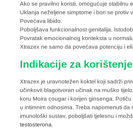
Ako se pravilno koristi, omogućuje stabilnu e
Uklanja neželjene simptome i bori se protiv 
Povećava libido.
Poboljšava funkcionalnost genitalija. Istodobn
Povratak emocionalnog konteksta u normal
Xtrazex ne samo da povećava potenciju i elim
Indikacije za korištenje
Xtrazex je uravnotežen koktel koji sadrži pr
učinkovit blagotvoran učinak na muško tijelo
koru Moira cougar i korijen ginsenga. Potiču
u intimnim odnosima. Treba napomenuti da n
imunološki sustav, poboljšati tjelesnu i možd
testosterona
.