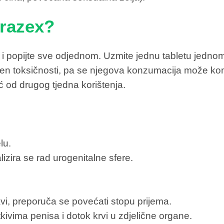
trazex?
 i popijte sve odjednom. Uzmite jednu tabletu jednom 
šen toksičnosti, pa se njegova konzumacija može komb
eć od drugog tjedna korištenja.
lu.
izira se rad urogenitalne sfere.
vi, preporuča se povećati stopu prijema.
kivima penisa i dotok krvi u zdjelične organe.