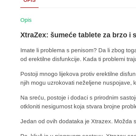
OPIS
Opis
XtraZex: šumeće tablete za brzo i
Imate li problema s penisom? Da li zbog toga
od erektilne disfunkcije. Kada ti problemi traj
Postoji mnogo lijekova protiv erektilne disfu
njih mogu uzrokovati neželjene nuspojave, k
Na sreću, postoje i dodaci s prirodnim sasto
otkloniti nesigurnost koja stvara brojne prob
Jedan od ovih dodataka je Xtrazex. Možda se 