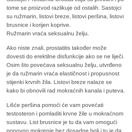
tome se proizvod razlikuje od ostalih. Sastojci
su ružmarin, listovi breze, listovi peršina, listovi
brusnice i korijen koprive.
Ružmarin vraća seksualnu želju.
Ako niste znali, prostatitis također može
dovesti do erektilne disfunkcije ako se ne liječi.
Osim što povećava seksualnu želju, utvrđeno
je da ružmarin vraća elastičnost i propusnost
stijenki krvnih žila. Listovi breze nalaze se
kako bi obnovili rad mokraćnih kanala i puteva.
Lišće peršina pomoći će vam povećati
testosteron i pomladiti krvne žile u mokraćnom
sustavu. List brusnice je tu da vam omogući
ponovno mokrenje bez dosadne boli i tu je da