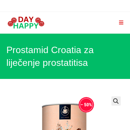
Preskoči
na
sadržaj
Prostamid Croatia za
liječenje prostatitisa