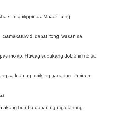
 slim philippines. Maaari itong
a. Samakatuwid, dapat itong iwasan sa
mpas mo ito. Huwag subukang doblehin ito sa
bang sa loob ng maikling panahon. Uminom
ect
n na akong bombarduhan ng mga tanong.