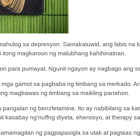
 mahulog sa depresyon. Samakatuwid, ang labis na
ri itong magkaroon ng malubhang kahihinatnan.
syon para pumayat. Ngunit ngayon ay nagbago ang s
ng mga gamot sa pagbaba ng timbang sa merkado. An
ong magbawas ng timbang sa maikling panahon.
 pangalan ng benzfetamine. Ito ay nabibilang sa kat
mit kasabay ng’nuffng diyeta, ehersisyo, at therapy s
amamagitan ng pagpapasigla sa utak at pagtaas ng 