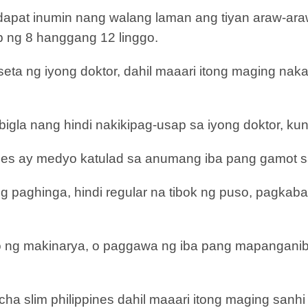
y dapat inumin nang walang laman ang tiyan araw-ar
b ng 8 hanggang 12 linggo.
eta ng iyong doktor, dahil maaari itong maging nak
igla nang hindi nakikipag-usap sa iyong doktor, kun
pines ay medyo katulad sa anumang iba pang gamot 
 paghinga, hindi regular na tibok ng puso, pagkabal
g makinarya, o paggawa ng iba pang mapanganib na
ha slim philippines dahil maaari itong maging san