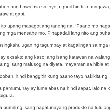
ahan ang bawat isa sa inyo, ngunit hindi ko magaw
raw at gabi.
ng ito upang masagot ang tanong na: “Paano mo naga
ng mga mensahe mo. Pinapadali lang nito ang buha
asingkahulugan ng tagumpay at kagalingan sa mga a
 ay eksakto ang kaso: ang isang katawan na walang 
ulta ng isang malusog na diyeta, mayaman sa hibla at
ooban, hindi banggitin kung paano tayo nakikita ng i
pamumuhay ay lumalabas na hindi sapat, lalo na ku
pigura.
 pumili ng isang napatunayang produkto na tutul