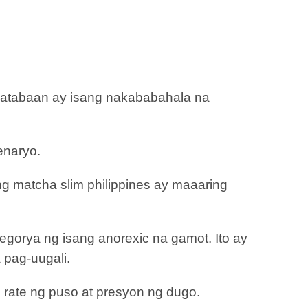
 katabaan ay isang nakababahala na
enaryo.
g matcha slim philippines ay maaaring
egorya ng isang anorexic na gamot. Ito ay
a pag-uugali.
rate ng puso at presyon ng dugo.