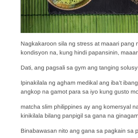
Nagkakaroon sila ng stress at maaari pang
kondisyon na, kung hindi papansinin, maaa
Dati, ang pagsali sa gym ang tanging solu
Ipinakilala ng agham medikal ang iba’t iba
angkop na gamot para sa iyo kung gusto m
matcha slim philippines ay ang komersyal na
kinikilala bilang panpigil sa gana na ginaga
Binabawasan nito ang gana sa pagkain sa p