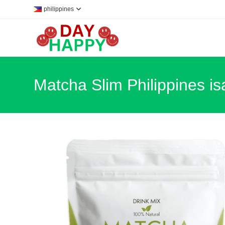
Skip
philippines
to
content
Matcha Slim Philippines isa