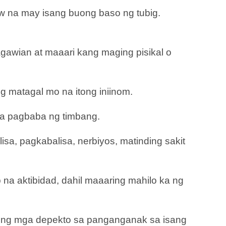
aw na may isang buong baso ng tubig.
agawian at maaari kang maging pisikal o
g matagal mo na itong iniinom.
sa pagbaba ng timbang.
isa, pagkabalisa, nerbiyos, matinding sakit
 aktibidad, dahil maaaring mahilo ka ng
hi ng mga depekto sa panganganak sa isang