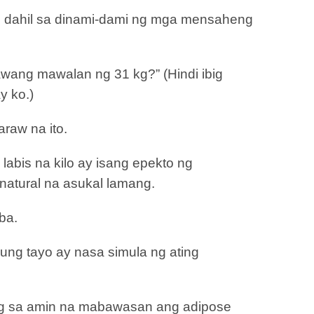
a, dahil sa dinami-dami ng mga mensaheng
wang mawalan ng 31 kg?” (Hindi ibig
y ko.)
raw na ito.
labis na kilo ay isang epekto ng
 natural na asukal lamang.
ba.
ng tayo ay nasa simula ng ating
ong sa amin na mabawasan ang adipose