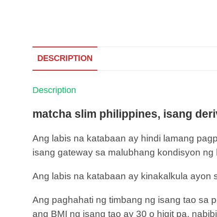
DESCRIPTION
Description
matcha slim philippines, isang deriv
Ang labis na katabaan ay hindi lamang pag
isang gateway sa malubhang kondisyon ng ka
Ang labis na katabaan ay kinakalkula ayon 
Ang paghahati ng timbang ng isang tao sa 
ang BMI ng isang tao ay 30 o higit pa, nabib