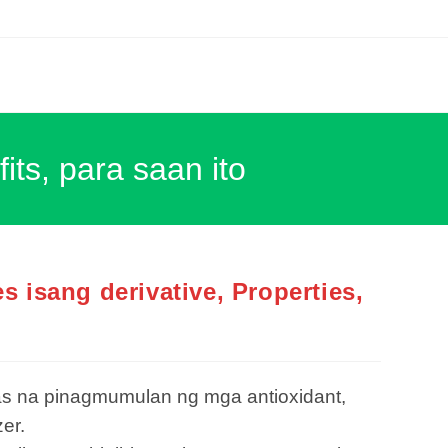
its, para saan ito
s isang derivative, Properties,
s na pinagmumulan ng mga antioxidant,
er.