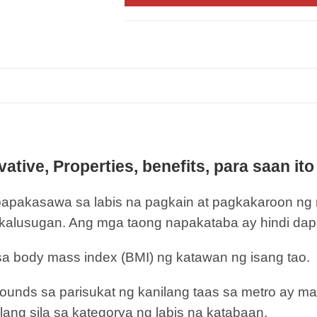
ative, Properties, benefits, para saan ito
papakasawa sa labis na pagkain at pagkakaroon ng 
lusugan. Ang mga taong napakataba ay hindi dapat 
sa body mass index (BMI) ng katawan ng isang tao.
pounds sa parisukat ng kanilang taas sa metro ay m
ilang sila sa kategorya ng labis na katabaan.