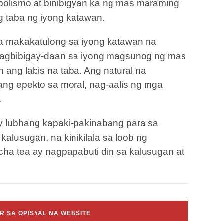
abolismo at binibigyan ka ng mas maraming
 taba ng iyong katawan.
a makakatulong sa iyong katawan na
 nagbibigay-daan sa iyong magsunog ng mas
ang labis na taba. Ang natural na
ng epekto sa moral, nag-aalis ng mga
.
y lubhang kapaki-pakinabang para sa
kalusugan, na kinikilala sa loob ng
cha tea ay nagpapabuti din sa kalusugan at
 SA OPISYAL NA WEBSITE