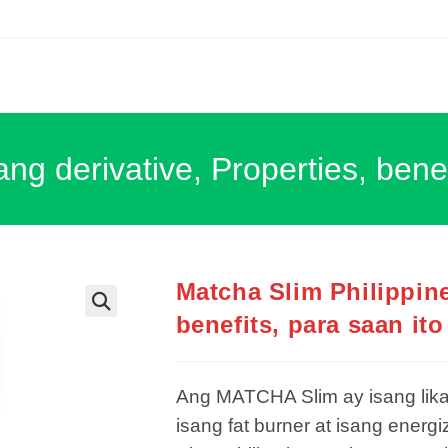
ng derivative, Properties, benef
Matcha Slim Philippine
benefits, para saan ito
Ang MATCHA Slim ay isang lika
isang fat burner at isang energiz