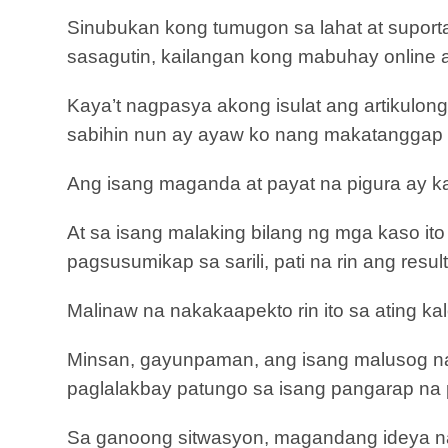
Sinubukan kong tumugon sa lahat at suport
sasagutin, kailangan kong mabuhay online a
Kaya’t nagpasya akong isulat ang artikulo
sabihin nun ay ayaw ko nang makatanggap 
Ang isang maganda at payat na pigura ay k
At sa isang malaking bilang ng mga kaso ito
pagsusumikap sa sarili, pati na rin ang res
Malinaw na nakakaapekto rin ito sa ating kal
Minsan, gayunpaman, ang isang malusog na 
paglalakbay patungo sa isang pangarap na 
Sa ganoong sitwasyon, magandang ideya na