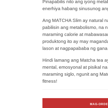
Pinapabilis nito ang iyong met
enerhiya habang sinusunog ang
Ang MATCHA Slim ay natural n
pabilisin ang metabolismo, na
maraming calorie at mabawasan 
produktong ito ay may maganda
lason at nagpapababa ng gana
Hindi lamang ang Matcha tea a
mental, emosyonal at pisikal na 
maraming siglo, ngunit ang Mat
fitness!
MAG-ORDER