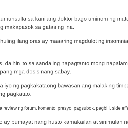
unsulta sa kanilang doktor bago uminom ng matcha
ng makapasok sa gatas ng ina.
 huling ilang oras ay maaaring magdulot ng insomni
s, dalhin ito sa sandaling napagtanto mong napala
 pang mga dosis nang sabay.
 sa iyo ng pagkakataong bawasan ang malaking tim
ng pagkatao.
a review ng forum, komento, presyo, pagsubok, pagbili, side eff
ako ay pumayat nang husto kamakailan at sinimula