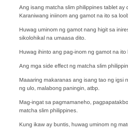
Ang isang matcha slim philippines tablet a
Karaniwang iniinom ang gamot na ito sa loo
Huwag uminom ng gamot nang higit sa inires
sikolohikal na umaasa dito.
Huwag ihinto ang pag-inom ng gamot na ito b
Ang mga side effect ng matcha slim philip
Maaaring makaranas ang isang tao ng igsi ng
ng ulo, malabong paningin, atbp.
Mag-ingat sa pagmamaneho, pagpapatakbo n
matcha slim philippines.
Kung ikaw ay buntis, huwag uminom ng matc