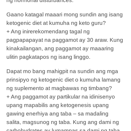
ng hormonal disturbances.
Gaano katagal maaari mong sundin ang isang
ketogenic diet at kumuha ng keto guru?
+ Ang inirerekomendang tagal ng
pagpapapayat na paggamot ay 30 araw. Kung
kinakailangan, ang paggamot ay maaaring
ulitin pagkatapos ng isang linggo.
Dapat mo bang mahigpit na sundin ang mga
prinsipyo ng ketogenic diet o kumuha lamang
ng suplemento at magbawas ng timbang?
+ Ang paggamot ay partikular na idinisenyo
upang mapabilis ang ketogenesis upang
gawing enerhiya ang taba – sa madaling
salita, magsunog ng taba. Kung ang dami ng
carbohydrates ay lumampas sa dami ng taba