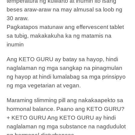
temperatura ng kuwarto at inumin ito isang
beses araw-araw na may almusal sa loob ng
30 araw.
Pagkatapos matunaw ang effervescent tablet
sa tubig, makakakuha ka ng matamis na
inumin
Ang KETO GURU ay batay sa hayop, hindi
naglalaman ng mga sangkap na pinagmulan
ng hayop at hindi lumalabag sa mga prinsipyo
ng mga vegetarian at vegan.
Maraming slimming pill ang nakakaapekto sa
hormonal balance. Paano ang KETO GURU?
+ KETO GURU Ang KETO GURU ay hindi
naglalaman ng mga substance na nagdudulot