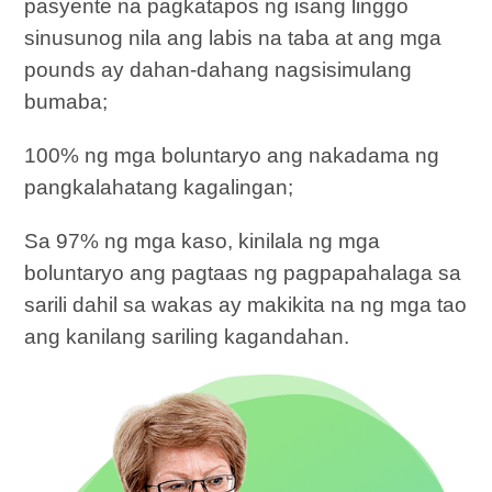
pasyente na pagkatapos ng isang linggo
sinusunog nila ang labis na taba at ang mga
pounds ay dahan-dahang nagsisimulang
bumaba;
100% ng mga boluntaryo ang nakadama ng
pangkalahatang kagalingan;
Sa 97% ng mga kaso, kinilala ng mga
boluntaryo ang pagtaas ng pagpapahalaga sa
sarili dahil sa wakas ay makikita na ng mga tao
ang kanilang sariling kagandahan.