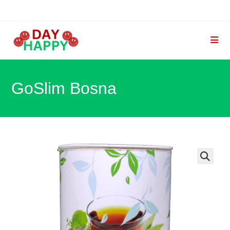
Skip
to
content
GoSlim Bosna