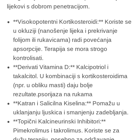
lijekovi s dobrom penetracijom.
**Visokopotentni Kortikosteroidi:** Koriste se
u okluziji (nanošenje lijeka i prekrivanje
folijom ili rukavicama) radi povećanja
apsorpcije. Terapija se mora strogo
kontrolisati.
**Derivati Vitamina D:** Kalcipotriol i
takalcitol. U kombinaciji s kortikosteroidima
(npr. u obliku masti) daju bolje
rezultate.psorijaza na rukama
**Katran i Salicilna Kiselina:** Pomažu u
uklanjanju ljuskica i smanjenju zadebljanja.
**Topični Kalcineurinski Inhibitori:**
Pimekrolimus i takrolimus. Koriste se za
dužu terapiju, posebno za održavanje