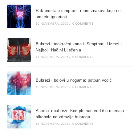
Rak prostate simptomi i rani znakovi koje ne
smijete ignorirati
19 NOVEMBRA، 2025
/
0 COMMENTS
Bubrezi i mokraćni kanali: Simptomi, Uzroci i
Najbolji Načini Liječenja
17 NOVEMBRA، 2025
/
0 COMMENTS
Bubrezi i bolovi u nogama: potpun vodič
16 NOVEMBRA، 2025
/
0 COMMENTS
Alkohol i bubrezi: Kompletnan vodič o utjecaju
alkohola na zdravlje bubrega
16 NOVEMBRA، 2025
/
0 COMMENTS