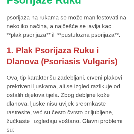
Psorijaze Ruku
psorijaza na rukama se može manifestovati na
nekoliko načina, a najčešće se javlja kao
**plak psorijaza** ili **pustulozna psorijaza**.
1. Plak Psorijaza Ruku i
Dlanova (Psoriasis Vulgaris)
Ovaj tip karakterišu zadebljani, crveni plakovi
prekriveni ljuskama, ali se izgled razlikuje od
ostalih dijelova tijela. Zbog debljine kože
dlanova, ljuske nisu uvijek srebrnkaste i
rastresite, već su često čvrsto priljubljene,
žućkaste i izgledaju voštano. Glavni problemi
su: