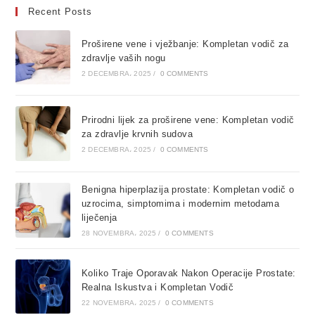
Recent Posts
Proširene vene i vježbanje: Kompletan vodič za
zdravlje vaših nogu
2 DECEMBRA، 2025
/
0 COMMENTS
Prirodni lijek za proširene vene: Kompletan vodič
za zdravlje krvnih sudova
2 DECEMBRA، 2025
/
0 COMMENTS
Benigna hiperplazija prostate: Kompletan vodič o
uzrocima, simptomima i modernim metodama
liječenja
28 NOVEMBRA، 2025
/
0 COMMENTS
Koliko Traje Oporavak Nakon Operacije Prostate:
Realna Iskustva i Kompletan Vodič
22 NOVEMBRA، 2025
/
0 COMMENTS