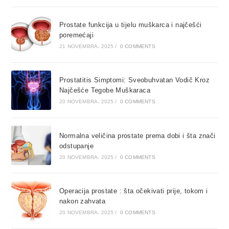
Prostate funkcija u tijelu muškarca i najčešći
poremećaji
21 NOVEMBRA، 2025
/
0 COMMENTS
Prostatitis Simptomi: Sveobuhvatan Vodič Kroz
Najčešće Tegobe Muškaraca
20 NOVEMBRA، 2025
/
0 COMMENTS
Normalna veličina prostate prema dobi i šta znači
odstupanje
20 NOVEMBRA، 2025
/
0 COMMENTS
Operacija prostate : šta očekivati prije, tokom i
nakon zahvata
20 NOVEMBRA، 2025
/
0 COMMENTS