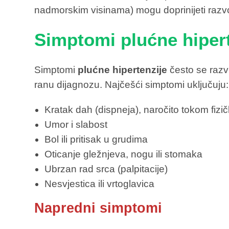
nadmorskim visinama) mogu doprinijeti razvo
Simptomi plućne hipert
Simptomi
plućne hipertenzije
često se razvi
ranu dijagnozu. Najčešći simptomi uključuju:
Kratak dah (dispneja), naročito tokom fizič
Umor i slabost
Bol ili pritisak u grudima
Oticanje gležnjeva, nogu ili stomaka
Ubrzan rad srca (palpitacije)
Nesvjestica ili vrtoglavica
Napredni simptomi