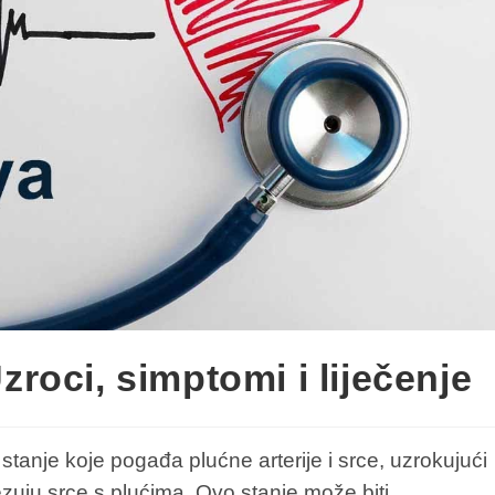
zroci, simptomi i liječenje
stanje koje pogađa plućne arterije i srce, uzrokujući
zuju srce s plućima. Ovo stanje može biti