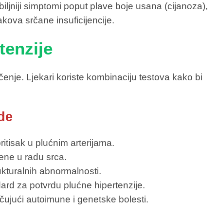
iljniji simptomi poput plave boje usana (cijanoza),
kova srčane insuficijencije.
tenzije
ečenje. Ljekari koriste kombinaciju testova kako bi
de
pritisak u plućnim arterijama.
ene u radu srca.
kturalnih abnormalnosti.
dard za potvrdu plućne hipertenzije.
učujući autoimune i genetske bolesti.