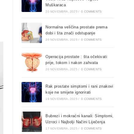
Muškaraca
20 NOVEMBRA، 2025
/
0 COMMENTS
Normalna veličina prostate prema
dobi i šta znači odstupanje
20 NOVEMBRA، 2025
/
0 COMMENTS
Operacija prostate : šta očekivati
prije, tokom i nakon zahvata
20 NOVEMBRA، 2025
/
0 COMMENTS
Rak prostate simptomi i rani znakovi
koje ne smijete ignorirati
19 NOVEMBRA، 2025
/
0 COMMENTS
Bubrezi i mokraćni kanali: Simptomi,
Uzroci i Najbolji Načini Liječenja
17 NOVEMBRA، 2025
/
0 COMMENTS