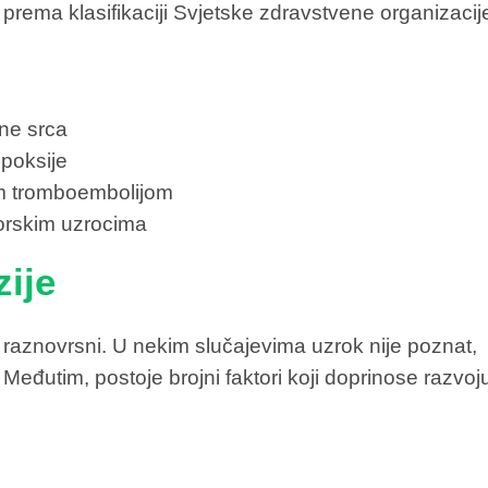
 prema klasifikaciji Svjetske zdravstvene organizacij
ane srca
ipoksije
om tromboembolijom
ktorskim uzrocima
zije
i raznovrsni. U nekim slučajevima uzrok nije poznat,
 Međutim, postoje brojni faktori koji doprinose razvoj