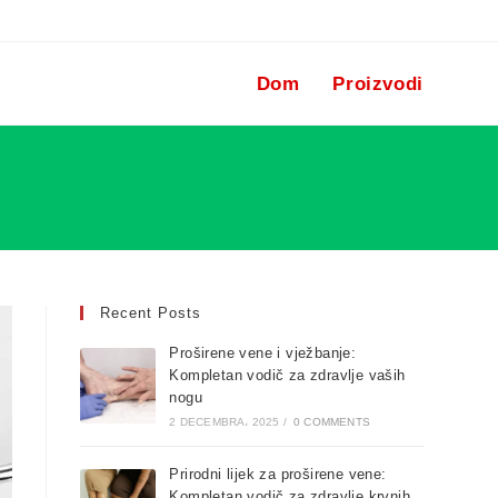
Dom
Proizvodi
Recent Posts
Proširene vene i vježbanje:
Kompletan vodič za zdravlje vaših
nogu
2 DECEMBRA، 2025
/
0 COMMENTS
Prirodni lijek za proširene vene:
Kompletan vodič za zdravlje krvnih