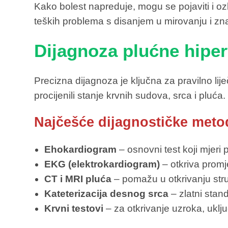
Kako bolest napreduje, mogu se pojaviti i ozb
teških problema s disanjem u mirovanju i zna
Dijagnoza plućne hiper
Precizna dijagnoza je ključna za pravilno lij
procijenili stanje krvnih sudova, srca i pluća.
Najčešće dijagnostičke meto
Ehokardiogram
– osnovni test koji mjeri 
EKG (elektrokardiogram)
– otkriva promj
CT i MRI pluća
– pomažu u otkrivanju stru
Kateterizacija desnog srca
– zlatni stan
Krvni testovi
– za otkrivanje uzroka, uklj