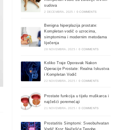
sudova
2 DECEMBRA، 2025
/
0 COMMENTS
Benigna hiperplazija prostate:
Kompletan vodič o uzrocima,
simptomima i modernim metodama
liječenja
28 NOVEMBRA، 2025
/
0 COMMENTS
Koliko Traje Oporavak Nakon
Operacije Prostate: Realna Iskustva
i Kompletan Vodič
22 NOVEMBRA، 2025
/
0 COMMENTS
Prostate funkcija u tijelu muškarca i
najčešći poremećaji
21 NOVEMBRA، 2025
/
0 COMMENTS
Prostatitis Simptomi: Sveobuhvatan
Vodič Kroz Najčešće Tegobe