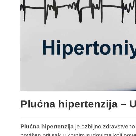
Plućna hipertenzija – U
Plućna hipertenzija
je ozbiljno zdravstveno 
povišen pritisak u krvnim sudovima koji pove