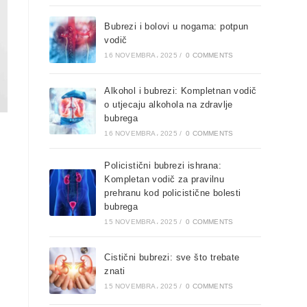
Bubrezi i bolovi u nogama: potpun
vodič
16 NOVEMBRA، 2025
/
0 COMMENTS
Alkohol i bubrezi: Kompletnan vodič
o utjecaju alkohola na zdravlje
bubrega
16 NOVEMBRA، 2025
/
0 COMMENTS
Policistični bubrezi ishrana:
Kompletan vodič za pravilnu
prehranu kod policistične bolesti
bubrega
15 NOVEMBRA، 2025
/
0 COMMENTS
Cistični bubrezi: sve što trebate
znati
15 NOVEMBRA، 2025
/
0 COMMENTS