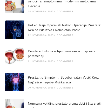
uzrocima, simptomima i modernim metodama
liječenja
28 NOVEMBRA، 2025
/
0 COMMENTS
Koliko Traje Oporavak Nakon Operacije Prostate:
Realna Iskustva i Kompletan Vodič
22 NOVEMBRA، 2025
/
0 COMMENTS
Prostate funkcija u tijelu muškarca i najčešći
poremećaji
21 NOVEMBRA، 2025
/
0 COMMENTS
Prostatitis Simptomi: Sveobuhvatan Vodič Kroz
Najčešće Tegobe Muškaraca
20 NOVEMBRA، 2025
/
0 COMMENTS
Normalna veličina prostate prema dobi i šta znači