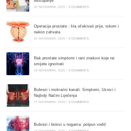
odstupanje
20 NOVEMBRA، 2025
/
0 COMMENTS
Operacija prostate : šta očekivati prije, tokom i
nakon zahvata
20 NOVEMBRA، 2025
/
0 COMMENTS
Rak prostate simptomi i rani znakovi koje ne
smijete ignorirati
19 NOVEMBRA، 2025
/
0 COMMENTS
Bubrezi i mokraćni kanali: Simptomi, Uzroci i
Najbolji Načini Liječenja
17 NOVEMBRA، 2025
/
0 COMMENTS
Bubrezi i bolovi u nogama: potpun vodič
16 NOVEMBRA، 2025
/
0 COMMENTS