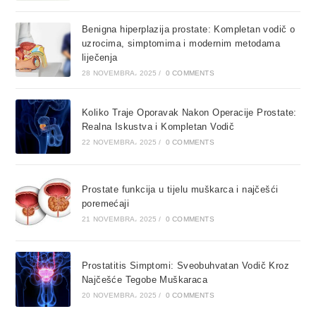
Benigna hiperplazija prostate: Kompletan vodič o
uzrocima, simptomima i modernim metodama
liječenja
28 NOVEMBRA، 2025
/
0 COMMENTS
Koliko Traje Oporavak Nakon Operacije Prostate:
Realna Iskustva i Kompletan Vodič
22 NOVEMBRA، 2025
/
0 COMMENTS
Prostate funkcija u tijelu muškarca i najčešći
poremećaji
21 NOVEMBRA، 2025
/
0 COMMENTS
Prostatitis Simptomi: Sveobuhvatan Vodič Kroz
Najčešće Tegobe Muškaraca
20 NOVEMBRA، 2025
/
0 COMMENTS