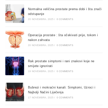
Normalna veličina prostate prema dobi i šta znači
odstupanje
20 NOVEMBRA، 2025
/
0 COMMENTS
Operacija prostate : šta očekivati prije, tokom i
nakon zahvata
20 NOVEMBRA، 2025
/
0 COMMENTS
Rak prostate simptomi i rani znakovi koje ne
smijete ignorirati
19 NOVEMBRA، 2025
/
0 COMMENTS
Bubrezi i mokraćni kanali: Simptomi, Uzroci i
Najbolji Načini Liječenja
17 NOVEMBRA، 2025
/
0 COMMENTS