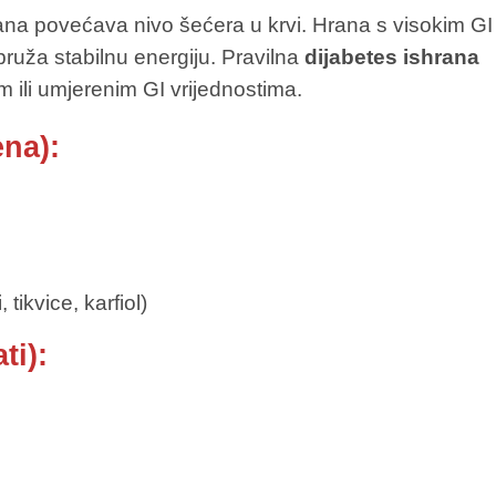
rana povećava nivo šećera u krvi. Hrana s visokim GI
ruža stabilnu energiju. Pravilna
dijabetes ishrana
m ili umjerenim GI vrijednostima.
na):
tikvice, karfiol)
ti):