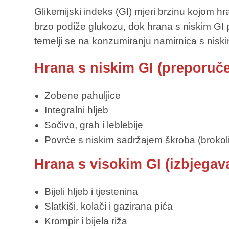
Glikemijski indeks (GI) mjeri brzinu kojom h
brzo podiže glukozu, dok hrana s niskim GI p
temelji se na konzumiranju namirnica s niski
Hrana s niskim GI (preporuče
Zobene pahuljice
Integralni hljeb
Sočivo, grah i leblebije
Povrće s niskim sadržajem škroba (brokoli, 
Hrana s visokim GI (izbjegava
Bijeli hljeb i tjestenina
Slatkiši, kolači i gazirana pića
Krompir i bijela riža