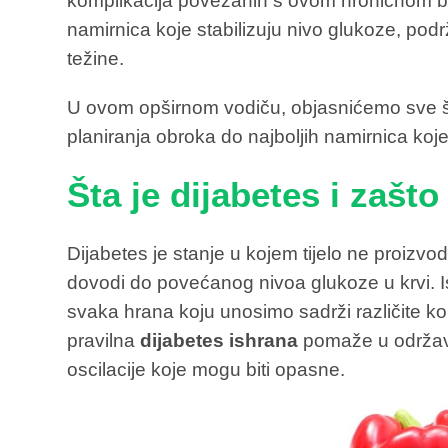
komplikacija povezanih s ovom hroničnom bol
namirnica koje stabilizuju nivo glukoze, pod
težine.
U ovom opširnom vodiču, objasnićemo sve što
planiranja obroka do najboljih namirnica koje
Šta je dijabetes i zašto
Dijabetes je stanje u kojem tijelo ne proizvodi 
dovodi do povećanog nivoa glukoze u krvi. Is
svaka hrana koju unosimo sadrži različite kol
pravilna
dijabetes ishrana
pomaže u održava
oscilacije koje mogu biti opasne.