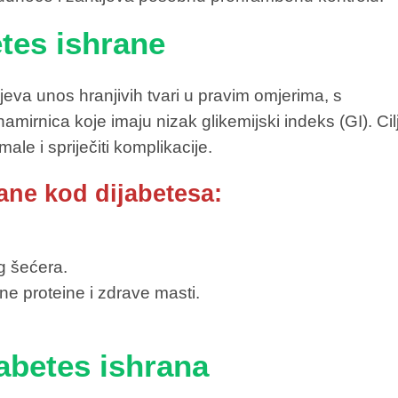
etes ishrane
eva unos hranjivih tvari u pravim omjerima, s
amirnica koje imaju nizak glikemijski indeks (GI). Cil
ale i spriječiti komplikacije.
rane kod dijabetesa:
g šećera.
ne proteine i zdrave masti.
jabetes ishrana