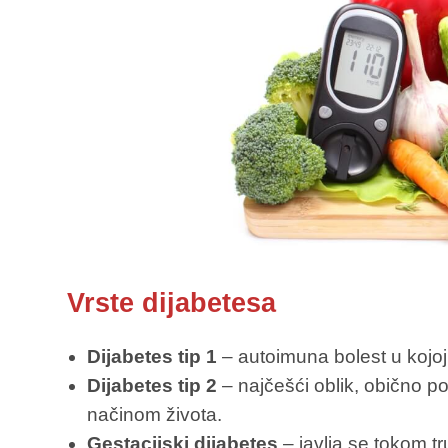
Vrste dijabetesa
Dijabetes tip 1
– autoimuna bolest u kojoj t
Dijabetes tip 2
– najčešći oblik, obično p
načinom života.
Gestacijski dijabetes
– javlja se tokom t