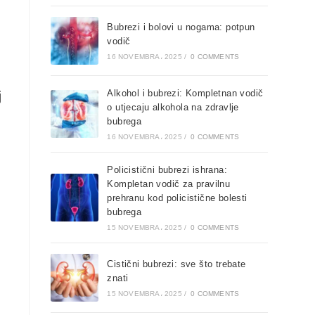
Bubrezi i bolovi u nogama: potpun
vodič
16 NOVEMBRA، 2025
/
0 COMMENTS
Alkohol i bubrezi: Kompletnan vodič
j
o utjecaju alkohola na zdravlje
bubrega
16 NOVEMBRA، 2025
/
0 COMMENTS
Policistični bubrezi ishrana:
Kompletan vodič za pravilnu
prehranu kod policistične bolesti
bubrega
15 NOVEMBRA، 2025
/
0 COMMENTS
Cistični bubrezi: sve što trebate
znati
15 NOVEMBRA، 2025
/
0 COMMENTS