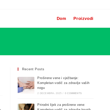
Dom
Proizvodi
Recent Posts
Proširene vene i vježbanje:
Kompletan vodič za zdravlje vaših
nogu
2 DECEMBRA، 2025
/
0 COMMENTS
Prirodni lijek za proširene vene:
Kompletan vodič za zdravlje krvnih