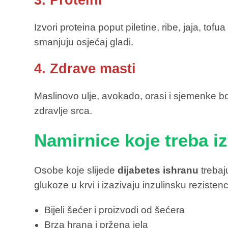
3. Proteini
Izvori proteina poput piletine, ribe, jaja, t
smanjuju osjećaj gladi.
4. Zdrave masti
Maslinovo ulje, avokado, orasi i sjemenke 
zdravlje srca.
Namirnice koje treba i
Osobe koje slijede
dijabetes ishranu
trebaj
glukoze u krvi i izazivaju inzulinsku rezistenc
Bijeli šećer i proizvodi od šećera
Brza hrana i pržena jela