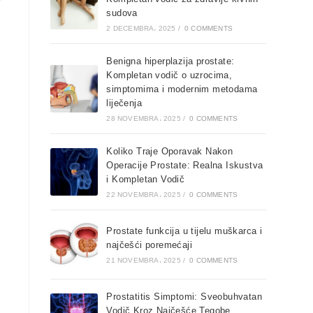
r
sudova
2 DECEMBRA، 2025
/
0 COMMENTS
Benigna hiperplazija prostate:
Kompletan vodič o uzrocima,
simptomima i modernim metodama
liječenja
28 NOVEMBRA، 2025
/
0 COMMENTS
Koliko Traje Oporavak Nakon
Operacije Prostate: Realna Iskustva
i Kompletan Vodič
22 NOVEMBRA، 2025
/
0 COMMENTS
Prostate funkcija u tijelu muškarca i
najčešći poremećaji
21 NOVEMBRA، 2025
/
0 COMMENTS
Prostatitis Simptomi: Sveobuhvatan
Vodič Kroz Najčešće Tegobe