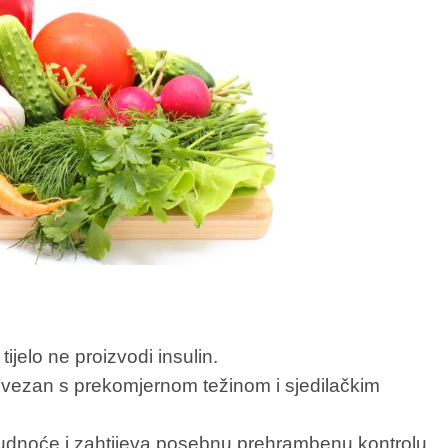
ijelo ne proizvodi insulin.
ovezan s prekomjernom težinom i sjedilačkim
rudnoće i zahtijeva posebnu prehrambenu kontrolu.