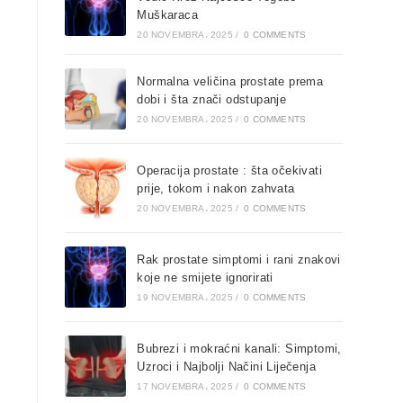
Muškaraca
20 NOVEMBRA، 2025
/
0 COMMENTS
Normalna veličina prostate prema
dobi i šta znači odstupanje
20 NOVEMBRA، 2025
/
0 COMMENTS
Operacija prostate : šta očekivati
prije, tokom i nakon zahvata
20 NOVEMBRA، 2025
/
0 COMMENTS
Rak prostate simptomi i rani znakovi
koje ne smijete ignorirati
19 NOVEMBRA، 2025
/
0 COMMENTS
Bubrezi i mokraćni kanali: Simptomi,
Uzroci i Najbolji Načini Liječenja
17 NOVEMBRA، 2025
/
0 COMMENTS