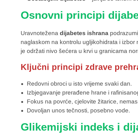
Osnovni principi dijab
Uravnotežena
dijabetes ishrana
podrazumij
naglaskom na kontrolu ugljikohidrata i izbor n
je održati nivo šećera u krvi u granicama norm
Ključni principi zdrave preh
Redovni obroci u isto vrijeme svaki dan.
Izbjegavanje prerađene hrane i rafinisano
Fokus na povrće, cjelovite žitarice, nemas
Dovoljan unos tečnosti, posebno vode.
Glikemijski indeks i di