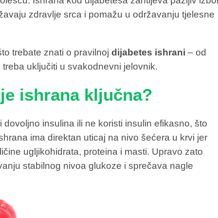
ešću. Ishrana kod dijabetesa zahtijeva pažljiv izbo
ržavaju zdravlje srca i pomažu u održavanju tjelesne
 trebate znati o pravilnoj
dijabetes ishrani
– od
 treba uključiti u svakodnevni jelovnik.
 je ishrana ključna?
dovoljno insulina ili ne koristi insulin efikasno, što
hrana ima direktan uticaj na nivo šećera u krvi jer
ičine ugljikohidrata, proteina i masti. Upravo zato
nju stabilnog nivoa glukoze i sprečava nagle