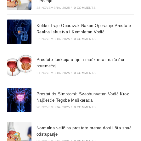
liječenja
28 NOVEMBRA، 2025
/
0 COMMENTS
Koliko Traje Oporavak Nakon Operacije Prostate:
Realna Iskustva i Kompletan Vodič
22 NOVEMBRA، 2025
/
0 COMMENTS
Prostate funkcija u tijelu muškarca i najčešći
poremećaji
21 NOVEMBRA، 2025
/
0 COMMENTS
Prostatitis Simptomi: Sveobuhvatan Vodič Kroz
Najčešće Tegobe Muškaraca
20 NOVEMBRA، 2025
/
0 COMMENTS
Normalna veličina prostate prema dobi i šta znači
odstupanje