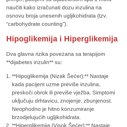
naučiti kako izračunati dozu inzulina na
osnovu broja unesenih ugljikohidrata (tzv.
“carbohydrate counting”).
Hipoglikemija i Hiperglikemija
Dva glavna rizika povezana sa terapijom
**dijabetes inzulin** su:
**Hipoglikemija (Nizak Šećer):** Nastaje
kada pacijent uzme previše inzulina,
preskoči obrok ili previše vježba. Simptomi
uključuju drhtavicu, znojenje, zbunjenost.
Neophodno je hitno konzumiranje
brzodjelujućih ugljikohidrata.
**Hiperglikemija (Visok Šećer):** Nastaje