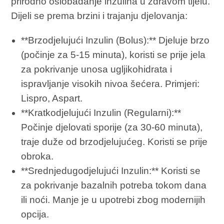
prirodno oslobađanje inzulina u zdravom tijelu.
Dijeli se prema brzini i trajanju djelovanja:
**Brzodjelujući Inzulin (Bolus):** Djeluje brzo
(počinje za 5-15 minuta), koristi se prije jela
za pokrivanje unosa ugljikohidrata i
ispravljanje visokih nivoa šećera. Primjeri:
Lispro, Aspart.
**Kratkodjelujući Inzulin (Regularni):**
Počinje djelovati sporije (za 30-60 minuta),
traje duže od brzodjelujućeg. Koristi se prije
obroka.
**Srednjedugodjelujući Inzulin:** Koristi se
za pokrivanje bazalnih potreba tokom dana
ili noći. Manje je u upotrebi zbog modernijih
opcija.