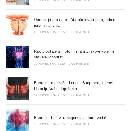
20 NOVEMBRA، 2025
/
0 COMMENTS
Operacija prostate : šta očekivati prije, tokom i
nakon zahvata
20 NOVEMBRA، 2025
/
0 COMMENTS
Rak prostate simptomi i rani znakovi koje ne
smijete ignorirati
19 NOVEMBRA، 2025
/
0 COMMENTS
Bubrezi i mokraćni kanali: Simptomi, Uzroci i
Najbolji Načini Liječenja
17 NOVEMBRA، 2025
/
0 COMMENTS
Bubrezi i bolovi u nogama: potpun vodič
16 NOVEMBRA، 2025
/
0 COMMENTS