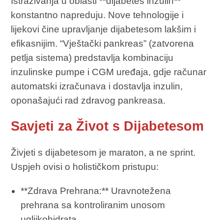
Istraživanja u oblasti **dijabetes inzulin**
konstantno napreduju. Nove tehnologije i
lijekovi čine upravljanje dijabetesom lakšim i
efikasnijim. “Vještački pankreas” (zatvorena
petlja sistema) predstavlja kombinaciju
inzulinske pumpe i CGM uređaja, gdje računar
automatski izračunava i dostavlja inzulin,
oponašajući rad zdravog pankreasa.
Savjeti za Život s Dijabetesom
Živjeti s dijabetesom je maraton, a ne sprint.
Uspjeh ovisi o holističkom pristupu:
**Zdrava Prehrana:** Uravnotežena
prehrana sa kontroliranim unosom
ugljikohidrata.