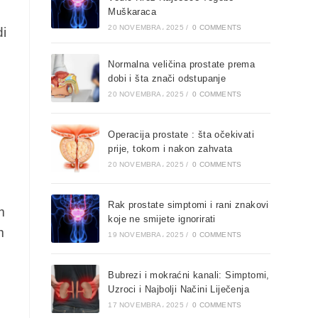
Muškaraca
20 NOVEMBRA، 2025
/
0 COMMENTS
di
Normalna veličina prostate prema
dobi i šta znači odstupanje
20 NOVEMBRA، 2025
/
0 COMMENTS
Operacija prostate : šta očekivati
prije, tokom i nakon zahvata
20 NOVEMBRA، 2025
/
0 COMMENTS
Rak prostate simptomi i rani znakovi
m
koje ne smijete ignorirati
m
19 NOVEMBRA، 2025
/
0 COMMENTS
Bubrezi i mokraćni kanali: Simptomi,
Uzroci i Najbolji Načini Liječenja
17 NOVEMBRA، 2025
/
0 COMMENTS