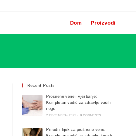
Dom
Proizvodi
Recent Posts
Proširene vene i vježbanje:
Kompletan vodič za zdravlje vaših
nogu
2 DECEMBRA، 2025
/
0 COMMENTS
Prirodni lijek za proširene vene:
Kompletan vodič za zdravlje krvnih