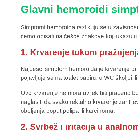
Glavni hemoroidi simp
Simptomi hemoroida razlikuju se u zavisnosti
ćemo opisati najčešće znakove koji ukazuju
1. Krvarenje tokom pražnjenj
Najčešći simptom hemoroida je krvarenje pril
pojavljuje se na toalet papiru, u WC školjci ili
Ovo krvarenje ne mora uvijek biti praćeno b
naglasiti da svako rektalno krvarenje zahtijeva
oboljenja poput polipa ili karcinoma.
2. Svrbež i iritacija u analn