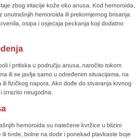
astaje zbog iritacije kože oko anusa. Kod hemoroida,
 iz unutrašnjih hemoroida ili prekomjernog brisanja
rvenila, osipa i osjećaja peckanja koji dodatno
edenja
boli i pritiska u području anusa, naročito tokom
ntna ili se javlja samo u određenim situacijama, na
a ili fizičkog napora. Ako dođe do stvaranja krvnog
 i izrazito neugodna.
sa
ašnjih hemoroida su natečene kvržice u blizini
ili tvrde, bolne na dodir i ponekad plavkaste boje