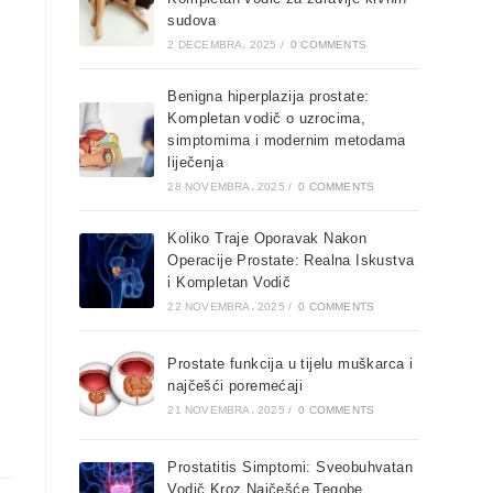
sudova
2 DECEMBRA، 2025
/
0 COMMENTS
Benigna hiperplazija prostate:
Kompletan vodič o uzrocima,
simptomima i modernim metodama
liječenja
28 NOVEMBRA، 2025
/
0 COMMENTS
Koliko Traje Oporavak Nakon
Operacije Prostate: Realna Iskustva
i Kompletan Vodič
22 NOVEMBRA، 2025
/
0 COMMENTS
Prostate funkcija u tijelu muškarca i
najčešći poremećaji
21 NOVEMBRA، 2025
/
0 COMMENTS
Prostatitis Simptomi: Sveobuhvatan
Vodič Kroz Najčešće Tegobe