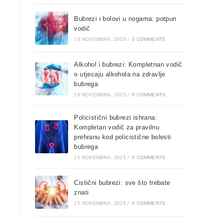
Bubrezi i bolovi u nogama: potpun
vodič
16 NOVEMBRA، 2025
/
0 COMMENTS
Alkohol i bubrezi: Kompletnan vodič
o utjecaju alkohola na zdravlje
bubrega
16 NOVEMBRA، 2025
/
0 COMMENTS
Policistični bubrezi ishrana:
Kompletan vodič za pravilnu
prehranu kod policistične bolesti
bubrega
15 NOVEMBRA، 2025
/
0 COMMENTS
Cistični bubrezi: sve što trebate
znati
15 NOVEMBRA، 2025
/
0 COMMENTS