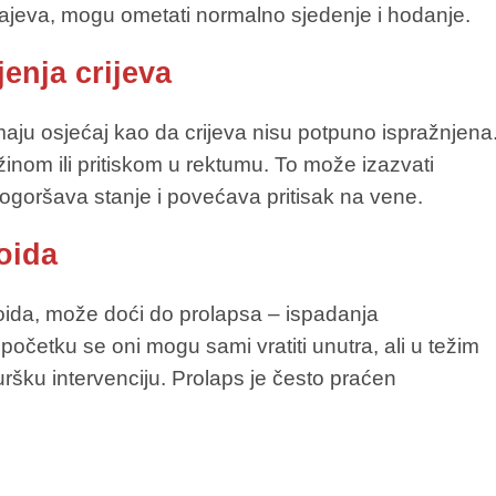
čajeva, mogu ometati normalno sjedenje i hodanje.
enja crijeva
maju osjećaj kao da crijeva nisu potpuno ispražnjena
žinom ili pritiskom u rektumu. To može izazvati
ogoršava stanje i povećava pritisak na vene.
oida
ida, može doći do prolapsa – ispadanja
očetku se oni mogu sami vratiti unutra, ali u težim
ruršku intervenciju. Prolaps je često praćen