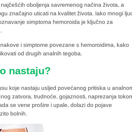
 najčešćih oboljenja savremenog načina života, a
gu značajno uticati na kvalitet života. Iako mnogi lju
poznavanje simptoma hemoroida je ključno za
.
 znakove i simptome povezane s hemoroidima, kako
likovati od drugih analnih tegoba.
to nastaju?
usu koje nastaju usljed povećanog pritiska u analno
ničnog zatvora, trudnoće, gojaznosti, naprezanja toko
Kada se vene prošire i upale, dolazi do pojave
zito bolnih.