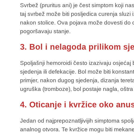
Svrbež (pruritus ani) je čest simptom koji n
taj svrbež može biti posljedica curenja sluzi
nakon stolice. Ova pojava može dovesti do c
pogoršavaju stanje.
3. Bol i nelagoda prilikom sj
Spoljašnji hemoroidi često izazivaju osjećaj 
sjedenja ili defekacije. Bol može biti konsta
primjer, nakon dugog sjedenja, dizanja teret
ugruška (tromboze), bol postaje nagla, oštra
4. Oticanje i kvržice oko anu
Jedan od najprepoznatljivijih simptoma spolj
analnog otvora. Te kvržice mogu biti mekane 