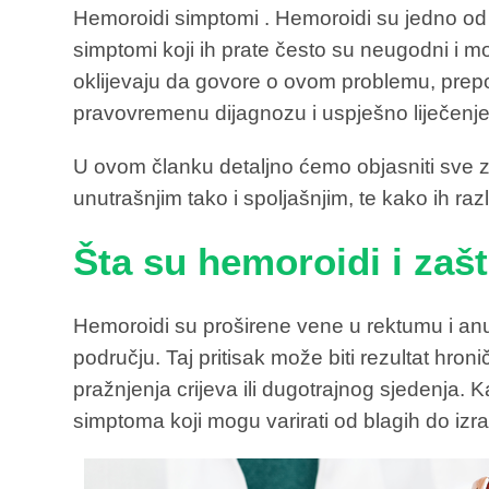
Hemoroidi simptomi . Hemoroidi su jedno od
simptomi koji ih prate često su neugodni i mo
oklijevaju da govore o ovom problemu, pre
pravovremenu dijagnozu i uspješno liječenje
U ovom članku detaljno ćemo objasniti sve
unutrašnjim tako i spoljašnjim, te kako ih raz
Šta su hemoroidi i zaš
Hemoroidi su proširene vene u rektumu i an
području. Taj pritisak može biti rezultat hro
pražnjenja crijeva ili dugotrajnog sjedenja. 
simptoma koji mogu varirati od blagih do izra