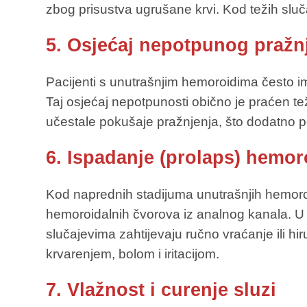
zbog prisustva ugrušane krvi. Kod težih slu
5. Osjećaj nepotpunog pražnj
Pacijenti s unutrašnjim hemoroidima često i
Taj osjećaj nepotpunosti obično je praćen te
učestale pokušaje pražnjenja, što dodatno p
6. Ispadanje (prolaps) hemor
Kod naprednih stadijuma unutrašnjih hemoro
hemoroidalnih čvorova iz analnog kanala. U p
slučajevima zahtijevaju ručno vraćanje ili hi
krvarenjem, bolom i iritacijom.
7. Vlažnost i curenje sluzi