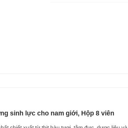
g sinh lực cho nam giới, Hộp 8 viên
ất chiết xuất từ ​​thịt hàu tươi, tằm đực, dược liệu 