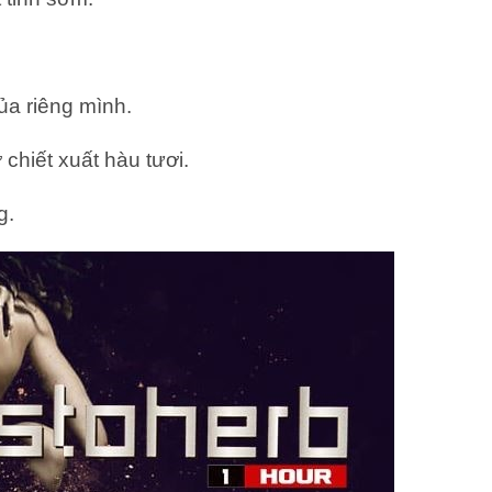
ủa riêng mình.
 chiết xuất hàu tươi.
g.