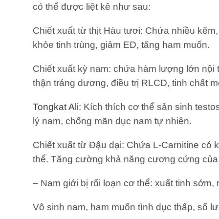
có thể được liệt kê như sau:
Chiết xuất từ ​​thịt Hàu tươi: Chứa nhiều kẽm
khỏe tinh trùng, giảm ED, tăng ham muốn.
Chiết xuất kỳ nam: chứa hàm lượng lớn nội ti
thận tráng dương, điều trị RLCD, tinh chất m
Tongkat Ali
: Kích thích cơ thể sản sinh te
lý nam, chống mãn dục nam tự nhiên.
Chiết xuất từ ​​Đậu dại: Chứa L-Carnitine c
thể. Tăng cường khả năng cương cứng của
– Nam giới bị rối loạn cơ thể: xuất tinh sớm,
Vô sinh nam, ham muốn tình dục thấp, số lượ