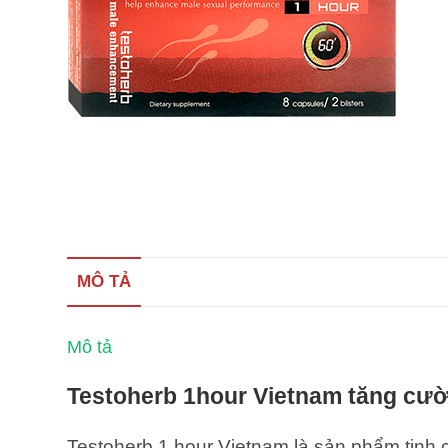
MÔ TẢ
Mô tả
Testoherb 1hour Vietnam tăng cườn
Testoherb 1 hour Vietnam là sản phẩm tinh ch