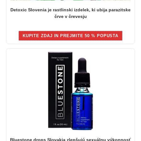
Detoxic Slovenia je rastlinski izdelek, ki ubija parazitske
črve v črevesju
KUPITE ZDAJ IN PREJMITE 50 % POPUSTA
Bluestone drops Slovakia zlepšujú sexuálnu výkonnosť