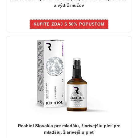
a výdrž mužov
KUPITE ZDAJ S 50% POPUSTOM
Rechiol Slovakia pre mladšiu, žiarivejšiu pleť pre
mladšiu, žiarivejšiu pleť