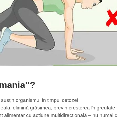
omania”?
usțin organismul în timpul cetozei
seala, elimină grăsimea, previn creșterea în greutate
entar cu acțiune multidirecțională – nu numai că a