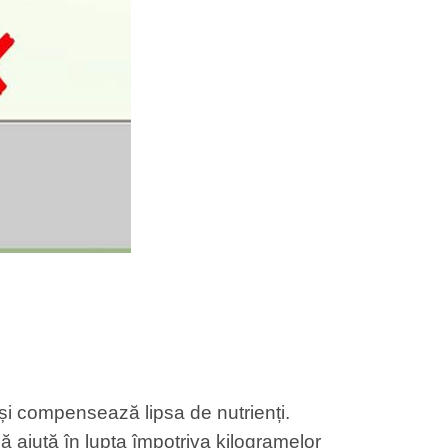
 și compensează lipsa de nutrienți.
jută în lupta împotriva kilogramelor