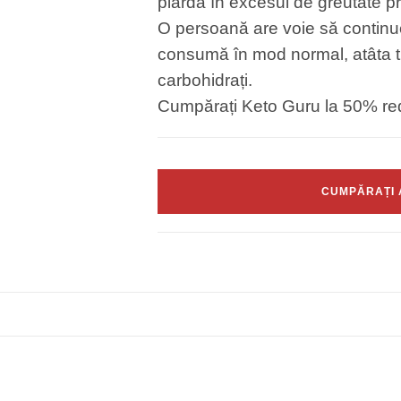
piardă în excesul de greutate p
O persoană are voie să continu
consumă în mod normal, atâta t
carbohidrați.
Cumpărați Keto Guru la 50% r
CUMPĂRAȚI A