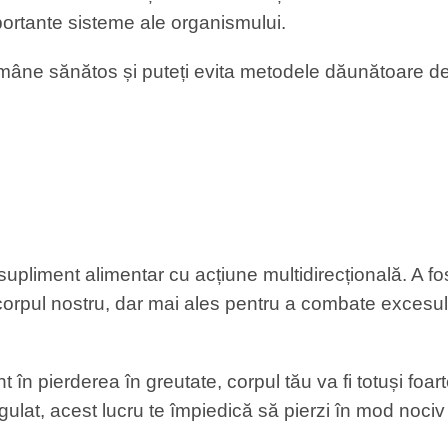
importante sisteme ale organismului.
rămâne sănătos și puteți evita metodele dăunătoare de
iment alimentar cu acțiune multidirecțională. A fos
 corpul nostru, dar mai ales pentru a combate excesul
t în pierderea în greutate, corpul tău va fi totuși fo
gulat, acest lucru te împiedică să pierzi în mod nociv