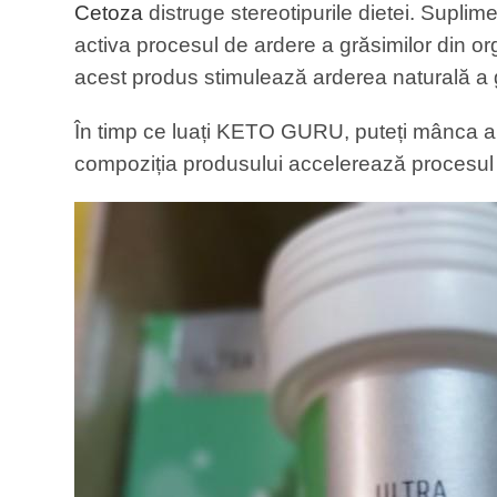
Cetoza
distruge stereotipurile dietei. Supl
activa procesul de ardere a grăsimilor din 
acest produs stimulează arderea naturală a g
În timp ce luați KETO GURU, puteți mânca ali
compoziția produsului accelerează procesul d