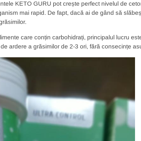
imentele KETO GURU pot crește perfect nivelul de ce
organism mai rapid. De fapt, dacă ai de gând să slăb
răsimilor.
mente care conțin carbohidrați, principalul lucru est
e ardere a grăsimilor de 2-3 ori, fără consecințe as