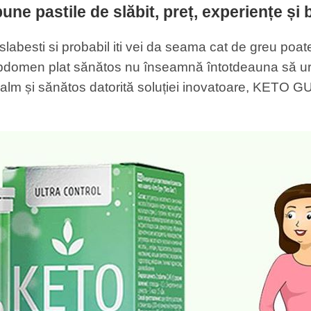
e pastile de slăbit, preț, experiențe și b
 slabesti si probabil iti vei da seama cat de greu poat
abdomen plat sănătos nu înseamnă întotdeauna să urme
 calm și sănătos datorită soluției inovatoare, KETO 