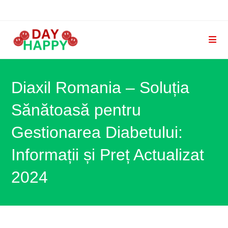
Skip
to
content
Diaxil Romania – Soluția
Sănătoasă pentru
Gestionarea Diabetului:
Informații și Preț Actualizat
2024