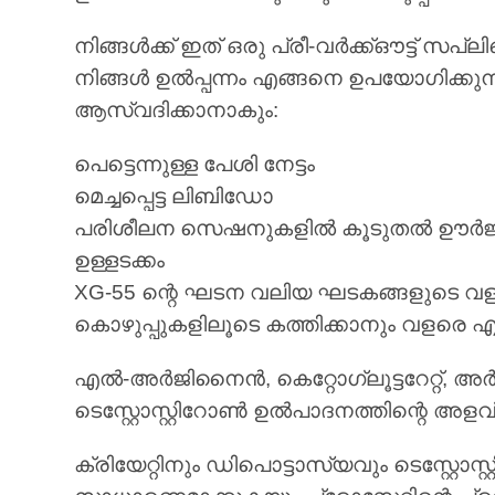
നിങ്ങൾക്ക് ഇത് ഒരു പ്രീ-വർക്ക്ഔട്ട് സപ
നിങ്ങൾ ഉൽപ്പന്നം എങ്ങനെ ഉപയോഗിക്കുന്
ആസ്വദിക്കാനാകും:
പെട്ടെന്നുള്ള പേശി നേട്ടം
മെച്ചപ്പെട്ട ലിബിഡോ
പരിശീലന സെഷനുകളിൽ കൂടുതൽ ഊർജ
ഉള്ളടക്കം
XG-55 ന്റെ ഘടന വലിയ ഘടകങ്ങളുടെ വളരെ
കൊഴുപ്പുകളിലൂടെ കത്തിക്കാനും വളരെ എളുപ്
എൽ-അർജിനൈൻ, കെറ്റോഗ്ലൂട്ടറേറ്റ്, അർ
ടെസ്റ്റോസ്റ്റിറോൺ ഉൽപാദനത്തിന്റെ അളവ് വ
ക്രിയേറ്റിനും ഡിപൊട്ടാസ്യവും ടെസ്റ്റ