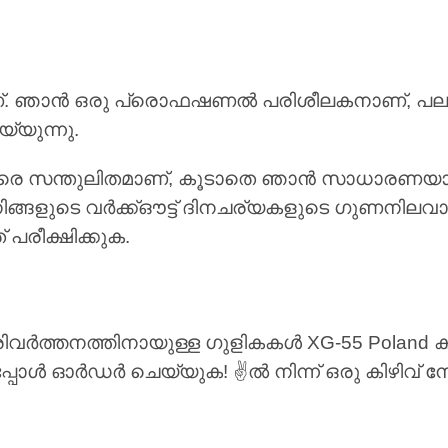
ണ്. ഞാൻ ഒരു പ്രൊഫഷണൽ പരിശീലകനാണ്, പലപ്പോ
്യുന്നു.
വളരെ സന്തുലിതമാണ്, കൂടാതെ ഞാൻ സാധാരണയാ
നിങ്ങളുടെ വർക്ക്ഔട്ട് ദിനചര്യകളുടെ ഗുണനിലവാ
 പരീക്ഷിക്കുക.
 പരിവർത്തനത്തിനായുള്ള ഗുളികകൾ XG-55 Poland 
പ്പോൾ ഓർഡർ ചെയ്യുക! ✌ൽ നിന്ന് ഒരു കിഴിവ് നേ