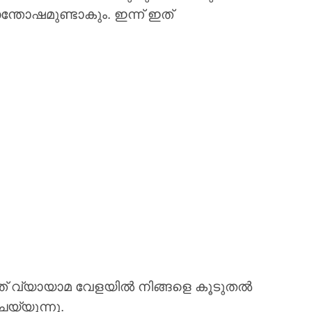
ന്തോഷമുണ്ടാകും. ഇന്ന് ഇത്
, അത് വ്യായാമ വേളയിൽ നിങ്ങളെ കൂടുതൽ
െയ്യുന്നു.