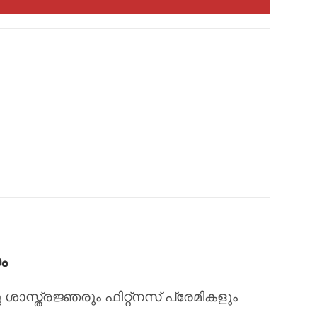
ം
സ്ത്രജ്ഞരും ഫിറ്റ്‌നസ് പ്രേമികളും