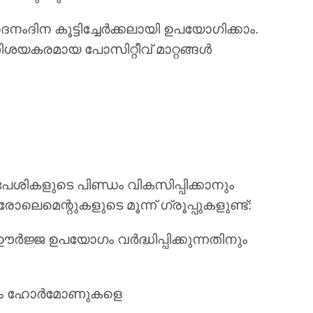
ൈനംദിന കൂട്ടിച്ചേർക്കലായി ഉപയോഗിക്കാം.
ിശയകരമായ പോസിറ്റീവ് മാറ്റങ്ങൾ
ശികളുടെ പിണ്ഡം വികസിപ്പിക്കാനും
ലെമെന്റുകളുടെ മൂന്ന് ഗ്രൂപ്പുകളുണ്ട്:
ർജ്ജ ഉപയോഗം വർദ്ധിപ്പിക്കുന്നതിനും
കുകയും ഹോർമോണുകളെ