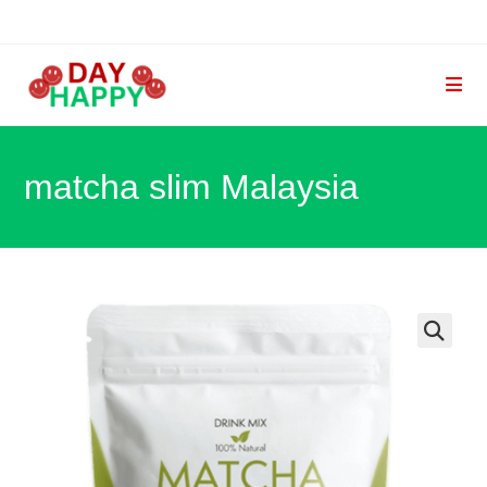
Skip
to
content
matcha slim Malaysia