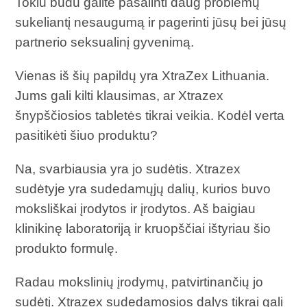
Tokiu būdu galite pašalinti daug problemų
sukeliantį nesaugumą ir pagerinti jūsų bei jūsų
partnerio seksualinį gyvenimą.
Vienas iš šių papildų yra XtraZex Lithuania.
Jums gali kilti klausimas, ar Xtrazex
šnypščiosios tabletės tikrai veikia. Kodėl verta
pasitikėti šiuo produktu?
Na, svarbiausia yra jo sudėtis. Xtrazex
sudėtyje yra sudedamųjų dalių, kurios buvo
moksliškai įrodytos ir įrodytos. Aš baigiau
klinikinę laboratoriją ir kruopščiai ištyriau šio
produkto formulę.
Radau mokslinių įrodymų, patvirtinančių jo
sudėtį. Xtrazex sudedamosios dalys tikrai gali