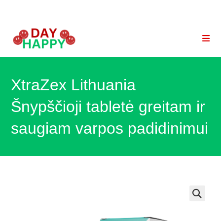
Skip
to
content
XtraZex Lithuania
Šnypščioji tabletė greitam ir
saugiam varpos padidinimui