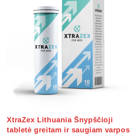
XtraZex Lithuania Šnypščioji
tabletė greitam ir saugiam varpos