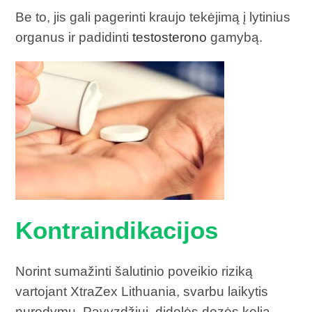
Be to, jis gali pagerinti kraujo tekėjimą į lytinius
organus ir padidinti
testosterono
gamybą.
Kontraindikacijos
Norint sumažinti šalutinio poveikio riziką
vartojant XtraZex Lithuania, svarbu laikytis
nurodymų. Pavyzdžiui, didelės dozės kelia