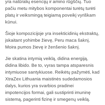
yra natūralių esencijų ir amino rūgščių. Tuo
pačiu metu mitybos komponentai turėtų turėti
platų ir veiksmingą teigiamą poveikį vyriškam
kūnui.
Šioje kompozicijoje yra insekticidinių ekstraktų,
įskaitant yohimbe žievę, Peru maca šaknį,
Moira pumos žievę ir ženšenio šaknį.
Jie skatina intymią veiklą, didina energiją,
didina libido. Be to, vyras tampa atsparesnis
intymiuose santykiuose. Reikėtų pažymėti, kad
XtraZex Lithuania maistinės sudedamosios
dalys, kurios yra svarbios pradinei
impotencijos formai, gali sustiprinti imuninę
sistemą, pagerinti fizinę ir smegenų veiklą.