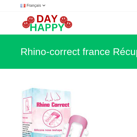
Skip
Français
to
content
Rhino-correct france Récup