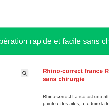
ération rapide et facile sans ch
Rhino-correct france R
sans chirurgie
Rhino-correct france est une attel
pointe et les ailes, à réduire la