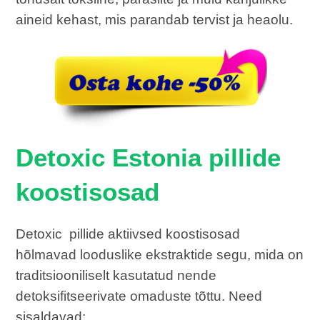
aineid kehast, mis parandab tervist ja heaolu.
Detoxic Estonia pillide
koostisosad
Detoxic pillide aktiivsed koostisosad
hõlmavad looduslike ekstraktide segu, mida on
traditsiooniliselt kasutatud nende
detoksifitseerivate omaduste tõttu. Need
sisaldavad: