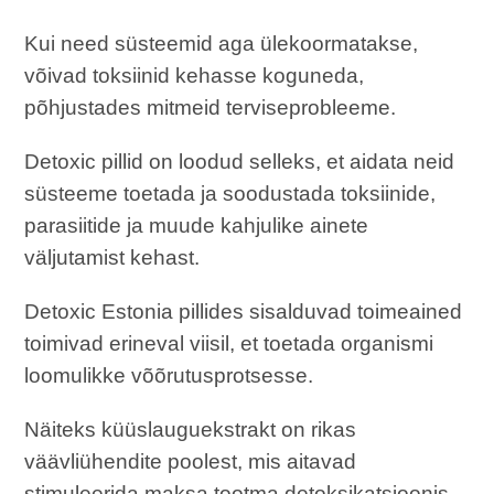
Kui need süsteemid aga ülekoormatakse,
võivad toksiinid kehasse koguneda,
põhjustades mitmeid terviseprobleeme.
Detoxic pillid on loodud selleks, et aidata neid
süsteeme toetada ja soodustada toksiinide,
parasiitide ja muude kahjulike ainete
väljutamist kehast.
Detoxic Estonia pillides sisalduvad toimeained
toimivad erineval viisil, et toetada organismi
loomulikke võõrutusprotsesse.
Näiteks küüslauguekstrakt on rikas
väävliühendite poolest, mis aitavad
stimuleerida maksa tootma detoksikatsioonis