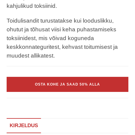
kahjulikud toksiinid.
Toidulisandit turustatakse kui looduslikku,
ohutut ja tõhusat viisi keha puhastamiseks
toksiinidest, mis võivad koguneda
keskkonnateguritest, kehvast toitumisest ja
muudest allikatest.
OSTA KOHE JA SAAD 50% ALLA
KIRJELDUS