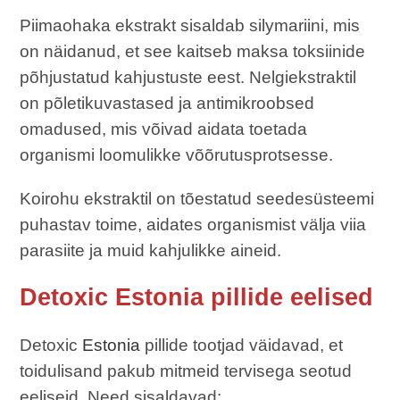
Piimaohaka ekstrakt sisaldab silymariini, mis
on näidanud, et see kaitseb maksa toksiinide
põhjustatud kahjustuste eest. Nelgiekstraktil
on põletikuvastased ja antimikroobsed
omadused, mis võivad aidata toetada
organismi loomulikke võõrutusprotsesse.
Koirohu ekstraktil on tõestatud seedesüsteemi
puhastav toime, aidates organismist välja viia
parasiite ja muid kahjulikke aineid.
Detoxic Estonia pillide eelised
Detoxic
Estonia
pillide tootjad väidavad, et
toidulisand pakub mitmeid tervisega seotud
eeliseid. Need sisaldavad: