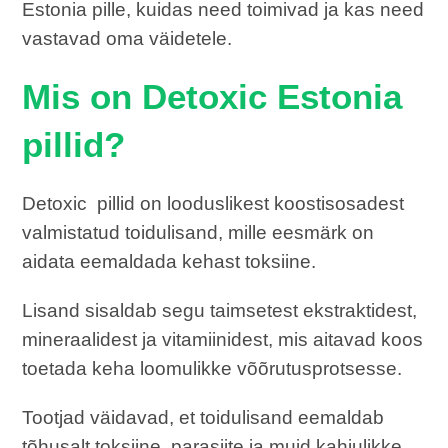
Estonia pille, kuidas need toimivad ja kas need
vastavad oma väidetele.
Mis on Detoxic Estonia
pillid?
Detoxic pillid on looduslikest koostisosadest
valmistatud toidulisand, mille eesmärk on
aidata eemaldada kehast toksiine.
Lisand sisaldab segu taimsetest ekstraktidest,
mineraalidest ja vitamiinidest, mis aitavad koos
toetada keha loomulikke võõrutusprotsesse.
Tootjad väidavad, et toidulisand eemaldab
tõhusalt toksiine, parasiite ja muid kahjulikke