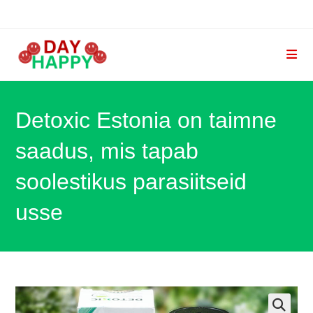
Skip
to
content
Detoxic Estonia on taimne
saadus, mis tapab
soolestikus parasiitseid
usse