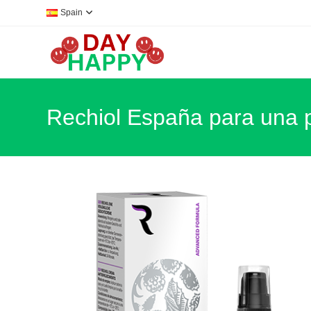
Ir
Spain
al
contenido
Rechiol España para una p