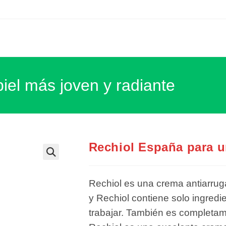
iel más joven y radiante
Rechiol España para u
Rechiol es una crema antiarruga
y Rechiol contiene solo ingredi
trabajar. También es completame