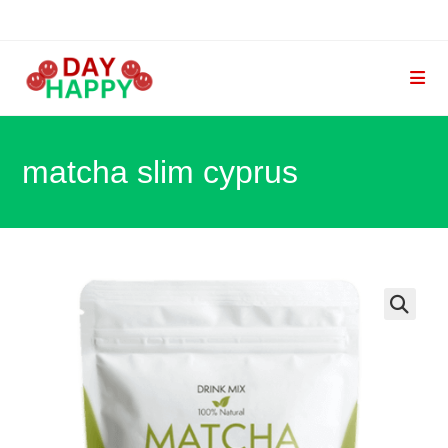
Skip
to
content
matcha slim cyprus