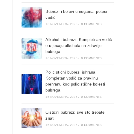
Bubrezi i bolovi u nogama: potpun
vodič
16 NOVEMBRA، 2025
/
0 COMMENTS
Alkohol i bubrezi: Kompletnan vodič
o utjecaju alkohola na zdravlje
bubrega
16 NOVEMBRA، 2025
/
0 COMMENTS
Policistični bubrezi ishrana:
Kompletan vodič za pravilnu
prehranu kod policistične bolesti
bubrega
15 NOVEMBRA، 2025
/
0 COMMENTS
Cistični bubrezi: sve što trebate
znati
15 NOVEMBRA، 2025
/
0 COMMENTS