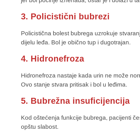
jer bol počinje iznenada, oštar je i dolazi u t
3. Policistični bubrezi
Policistična bolest bubrega uzrokuje stvaranje
dijelu leđa. Bol je obično tup i dugotrajan.
4. Hidronefroza
Hidronefroza nastaje kada urin ne može norm
Ovo stanje stvara pritisak i bol u leđima.
5. Bubrežna insuficijencija
Kod oštećenja funkcije bubrega, pacijenti čes
opštu slabost.