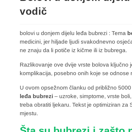
vodič
bolovi u donjem dijelu leđa bubrezi : Tema
b
medicini, jer hiljade ljudi svakodnevno osjeća
ne znaju da li potiče iz kičme ili iz bubrega.
Razlikovanje ove dvije vrste bolova ključno je
komplikacija, posebno onih koje se odnose na
U ovom opsežnom članku od približno 5000 r
leđa bubrezi
– uzroke, simptome, vrste boli,
treba obratiti ljekaru. Tekst je optimiziran 
mjestu.
Šta su bubrezi i zašto