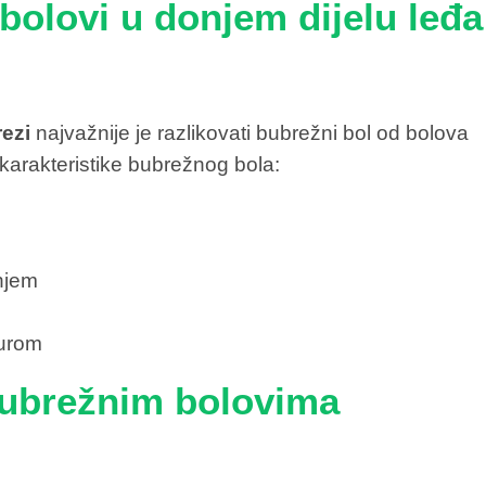
bolovi u donjem dijelu leđa
?
rezi
najvažnije je razlikovati bubrežni bol od bolova
e karakteristike bubrežnog bola:
njem
turom
bubrežnim bolovima