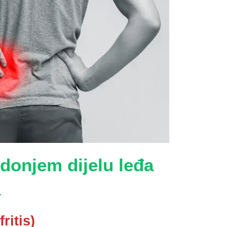
 donjem dijelu leđa
a
ritis)