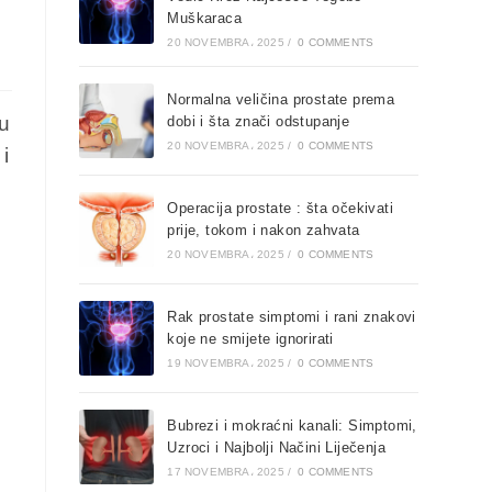
Muškaraca
20 NOVEMBRA، 2025
/
0 COMMENTS
Normalna veličina prostate prema
u
dobi i šta znači odstupanje
20 NOVEMBRA، 2025
/
0 COMMENTS
 i
Operacija prostate : šta očekivati
prije, tokom i nakon zahvata
20 NOVEMBRA، 2025
/
0 COMMENTS
Rak prostate simptomi i rani znakovi
koje ne smijete ignorirati
19 NOVEMBRA، 2025
/
0 COMMENTS
Bubrezi i mokraćni kanali: Simptomi,
Uzroci i Najbolji Načini Liječenja
17 NOVEMBRA، 2025
/
0 COMMENTS