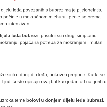
jelu leđa povezanih s bubrezima je pijelonefritis,
no počinje u mokraćnom mjehuru i penje se prema
oma intenzivan.
ijelu leđa bubrezi
, prisutni su i drugi simptomi:
 mokrenju, pojačana potreba za mokrenjem i mutan
 širiti u donji dio leđa, bokove i prepone. Kada se
Ljudi često opisuju ovaj bol kao jedan od najgorih u
h uzroka teme
bolovi u donjem dijelu leđa bubrezi
,