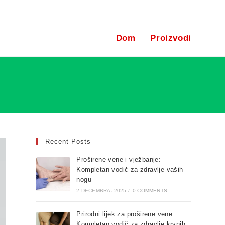
Dom
Proizvodi
Recent Posts
Proširene vene i vježbanje:
Kompletan vodič za zdravlje vaših
nogu
2 DECEMBRA، 2025
/
0 COMMENTS
Prirodni lijek za proširene vene:
Kompletan vodič za zdravlje krvnih