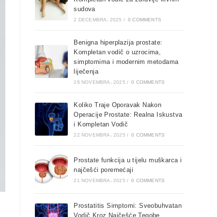
sudova
2 DECEMBRA، 2025
/
0 COMMENTS
Benigna hiperplazija prostate:
Kompletan vodič o uzrocima,
simptomima i modernim metodama
liječenja
28 NOVEMBRA، 2025
/
0 COMMENTS
Koliko Traje Oporavak Nakon
Operacije Prostate: Realna Iskustva
i Kompletan Vodič
22 NOVEMBRA، 2025
/
0 COMMENTS
Prostate funkcija u tijelu muškarca i
najčešći poremećaji
21 NOVEMBRA، 2025
/
0 COMMENTS
Prostatitis Simptomi: Sveobuhvatan
Vodič Kroz Najčešće Tegobe