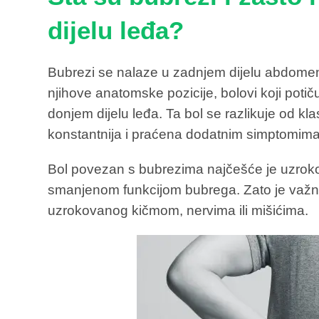
dijelu leđa?
Bubrezi se nalaze u zadnjem dijelu abdomen
njihove anatomske pozicije, bolovi koji potič
donjem dijelu leđa. Ta bol se razlikuje od klas
konstantnija i praćena dodatnim simptomima
Bol povezan s bubrezima najčešće je uzrok
smanjenom funkcijom bubrega. Zato je važno 
uzrokovanog kičmom, nervima ili mišićima.