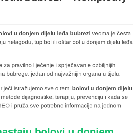
olovi u donjem dijelu leđa bubrezi
veoma je česta 
ju nelagodu, tup bol ili oštar bol u donjem dijelu leđa
 za pravilno liječenje i sprječavanje ozbiljnijih
 bubrege, jedan od najvažnijih organa u tijelu.
iječi istražujemo sve o temi
bolovi u donjem dijelu
 metode dijagnostike, terapiju, prevenciju i kada se
za SEO i pruža sve potrebne informacije na jednom
 nastaju bolovi u donjem