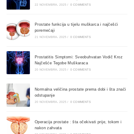
22 NOVEMBRA، 2025
/
0 COMMENTS
Prostate funkcija u tijelu muškarca i najčešći
poremećaji
21 NOVEMBRA، 2025
/
0 COMMENTS
Prostatitis Simptomi: Sveobuhvatan Vodič Kroz
Najčešće Tegobe Muškaraca
20 NOVEMBRA، 2025
/
0 COMMENTS
Normalna veličina prostate prema dobi i šta znači
odstupanje
20 NOVEMBRA، 2025
/
0 COMMENTS
Operacija prostate : šta očekivati prije, tokom i
nakon zahvata