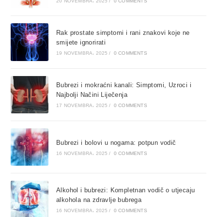
20 NOVEMBRA، 2025
/
0 COMMENTS
Rak prostate simptomi i rani znakovi koje ne
smijete ignorirati
19 NOVEMBRA، 2025
/
0 COMMENTS
Bubrezi i mokraćni kanali: Simptomi, Uzroci i
Najbolji Načini Liječenja
17 NOVEMBRA، 2025
/
0 COMMENTS
Bubrezi i bolovi u nogama: potpun vodič
16 NOVEMBRA، 2025
/
0 COMMENTS
Alkohol i bubrezi: Kompletnan vodič o utjecaju
alkohola na zdravlje bubrega
16 NOVEMBRA، 2025
/
0 COMMENTS