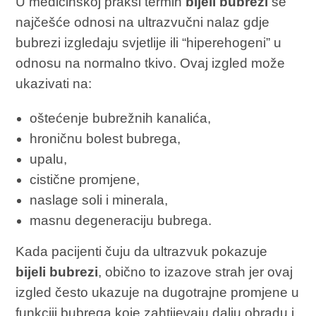
U medicinskoj praksi termin
bijeli bubrezi
se
najčešće odnosi na ultrazvučni nalaz gdje
bubrezi izgledaju svjetlije ili “hiperehogeni” u
odnosu na normalno tkivo. Ovaj izgled može
ukazivati na:
oštećenje bubrežnih kanalića,
hroničnu bolest bubrega,
upalu,
cistične promjene,
naslage soli i minerala,
masnu degeneraciju bubrega.
Kada pacijenti čuju da ultrazvuk pokazuje
bijeli bubrezi
, obično to izazove strah jer ovaj
izgled često ukazuje na dugotrajne promjene u
funkciji bubrega koje zahtijevaju dalju obradu i