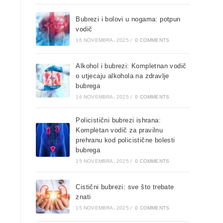
Bubrezi i bolovi u nogama: potpun
vodič
16 NOVEMBRA، 2025
/
0 COMMENTS
Alkohol i bubrezi: Kompletnan vodič
o utjecaju alkohola na zdravlje
bubrega
16 NOVEMBRA، 2025
/
0 COMMENTS
Policistični bubrezi ishrana:
Kompletan vodič za pravilnu
prehranu kod policistične bolesti
bubrega
15 NOVEMBRA، 2025
/
0 COMMENTS
Cistični bubrezi: sve što trebate
znati
15 NOVEMBRA، 2025
/
0 COMMENTS