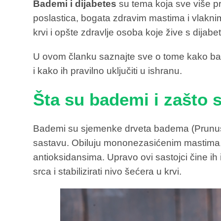
Bademi i dijabetes
su tema koja sve više pri
poslastica, bogata zdravim mastima i vlakni
krvi i opšte zdravlje osoba koje žive s dijab
U ovom članku saznajte sve o tome kako bad
i kako ih pravilno uključiti u ishranu.
Šta su bademi i zašto 
Bademi su sjemenke drveta badema (Prunus 
sastavu. Obiluju mononezasićenim mastima, 
antioksidansima. Upravo ovi sastojci čine ih 
srca i stabilizirati nivo šećera u krvi.