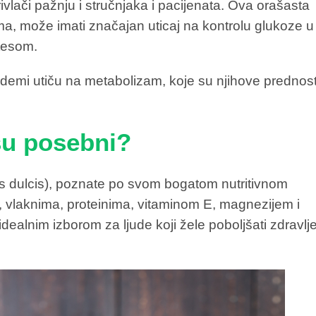
vlači pažnju i stručnjaka i pacijenata. Ova orašasta
ma, može imati značajan uticaj na kontrolu glukoze u
etesom.
emi utiču na metabolizam, koje su njihove prednost
su posebni?
dulcis), poznate po svom bogatom nutritivnom
vlaknima, proteinima, vitaminom E, magnezijem i
idealnim izborom za ljude koji žele poboljšati zdravlj