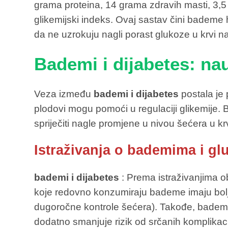
grama proteina, 14 grama zdravih masti, 3,5 g
glikemijski indeks. Ovaj sastav čini bademe
da ne uzrokuju nagli porast glukoze u krvi 
Bademi i dijabetes: na
Veza između
bademi i dijabetes
postala je 
plodovi mogu pomoći u regulaciji glikemije. 
spriječiti nagle promjene u nivou šećera u krv
Istraživanja o bademima i gl
bademi i dijabetes
: Prema istraživanjima ob
koje redovno konzumiraju bademe imaju bolju
dugoročne kontrole šećera). Takođe, bademi
dodatno smanjuje rizik od srčanih komplikaci