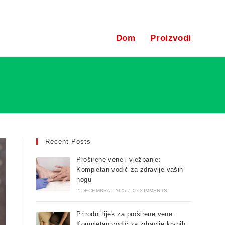
Dom
Proizvodi
Recent Posts
Proširene vene i vježbanje:
Kompletan vodič za zdravlje vaših
nogu
2 DECEMBRA، 2025
/
0 COMMENTS
Prirodni lijek za proširene vene:
Kompletan vodič za zdravlje krvnih