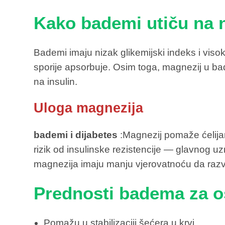
Kako bademi utiču na n
Bademi imaju nizak glikemijski indeks i viso
sporije apsorbuje. Osim toga, magnezij u bad
na insulin.
Uloga magnezija
bademi i dijabetes
:Magnezij pomaže ćelijam
rizik od insulinske rezistencije — glavnog uz
magnezija imaju manju vjerovatnoću da razvi
Prednosti badema za o
Pomažu u stabilizaciji šećera u krvi