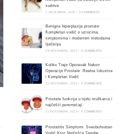
sudova
2 DECEMBRA، 2025
/
0 COMMENTS
Benigna hiperplazija prostate:
Kompletan vodič o uzrocima,
simptomima i modernim metodama
liječenja
28 NOVEMBRA، 2025
/
0 COMMENTS
Koliko Traje Oporavak Nakon
Operacije Prostate: Realna Iskustva
i Kompletan Vodič
22 NOVEMBRA، 2025
/
0 COMMENTS
Prostate funkcija u tijelu muškarca i
najčešći poremećaji
21 NOVEMBRA، 2025
/
0 COMMENTS
Prostatitis Simptomi: Sveobuhvatan
Vodič Kroz Najčešće Tegobe