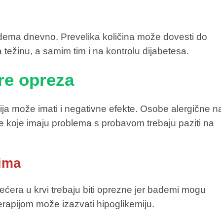
adema dnevno. Prevelika količina može dovesti do
a težinu, a samim tim i na kontrolu dijabetesa.
ere opreza
ja može imati i negativne efekte. Osobe alergične n
ne koje imaju problema s probavom trebaju paziti na
vima
ećera u krvi trebaju biti oprezne jer bademi mogu
terapijom može izazvati hipoglikemiju.