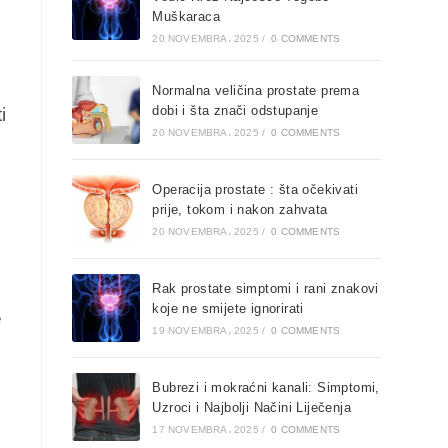
Muškaraca
20 NOVEMBRA، 2025
/
0 COMMENTS
Normalna veličina prostate prema
dobi i šta znači odstupanje
i
20 NOVEMBRA، 2025
/
0 COMMENTS
Operacija prostate : šta očekivati
prije, tokom i nakon zahvata
20 NOVEMBRA، 2025
/
0 COMMENTS
Rak prostate simptomi i rani znakovi
koje ne smijete ignorirati
e
19 NOVEMBRA، 2025
/
0 COMMENTS
Bubrezi i mokraćni kanali: Simptomi,
Uzroci i Najbolji Načini Liječenja
17 NOVEMBRA، 2025
/
0 COMMENTS