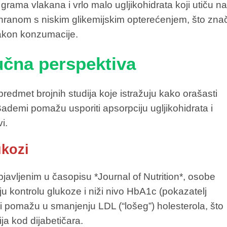
rama vlakana i vrlo malo ugljikohidrata koji utiču n
 hranom s niskim glikemijskim opterećenjem, što znač
nakon konzumacije.
učna perspektiva
predmet brojnih studija koje istražuju kako orašasti
Bademi pomažu usporiti apsorpciju ugljikohidrata i
i.
ukozi
javljenim u časopisu *Journal of Nutrition*, osobe
 kontrolu glukoze i niži nivo HbA1c (pokazatelj
 pomažu u smanjenju LDL (“lošeg”) holesterola, što
ja kod dijabetičara.