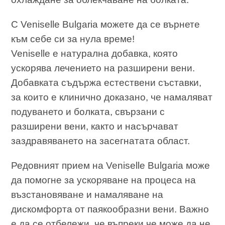
С Veniselle Bulgaria можете да се върнете
към себе си за нула време!
Veniselle е натурална добавка, която
ускорява лечението на разширени вени.
Добавката съдържа естествени съставки,
за които е клинично доказано, че намаляват
подуването и болката, свързани с
разширени вени, както и насърчават
заздравяването на засегнатата област.
Редовният прием на Veniselle Bulgaria може
да помогне за ускоряване на процеса на
възстановяване и намаляване на
дискомфорта от паякообразни вени. Важно
е да се отбележи, че въпреки че може да не