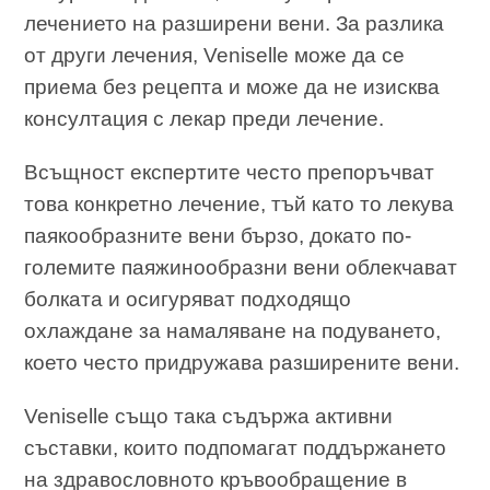
лечението на разширени вени. За разлика
от други лечения, Veniselle може да се
приема без рецепта и може да не изисква
консултация с лекар преди лечение.
Всъщност експертите често препоръчват
това конкретно лечение, тъй като то лекува
паякообразните вени бързо, докато по-
големите паяжинообразни вени облекчават
болката и осигуряват подходящо
охлаждане за намаляване на подуването,
което често придружава разширените вени.
Veniselle също така съдържа активни
съставки, които подпомагат поддържането
на здравословното кръвообращение в