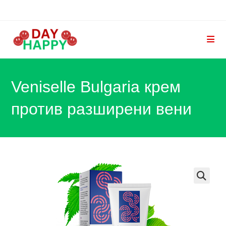
Skip
to
content
Veniselle Bulgaria крем
против разширени вени