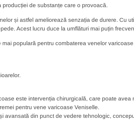
a producției de substanțe care o provoacă.
or și astfel ameliorează senzația de durere. Cu util
repede. Acest lucru duce la umflături mai puțin frecven
ce mai populară pentru combaterea venelor varicoase
ioarelor.
ricoase este intervenția chirurgicală, care poate ave
 cremei pentru vene varicoase Veniselle.
i avansată din punct de vedere tehnologic, conceput