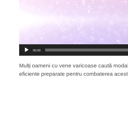
00:00
Mulți oameni cu vene varicoase caută modalităț
eficiente preparate pentru combaterea aceste