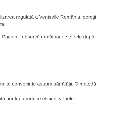
izarea regulată a Veniselle România, pereții
te.
. Pacienții observă următoarele efecte după
a multe consecințe asupra sănătății. O metodă
ă pentru a reduce eficient venele