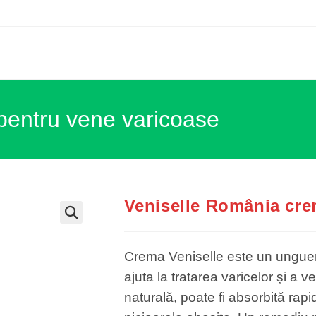
pentru vene varicoase
Veniselle România cre
Crema Veniselle este un unguent
ajuta la tratarea varicelor și a
naturală, poate fi absorbită rapi