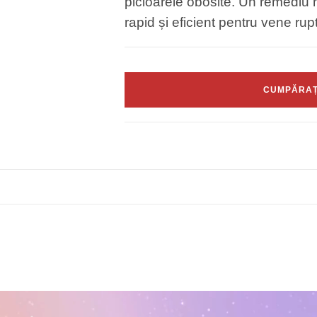
picioarele obosite. Un remediu 
rapid și eficient pentru vene rup
CUMPĂRAȚI