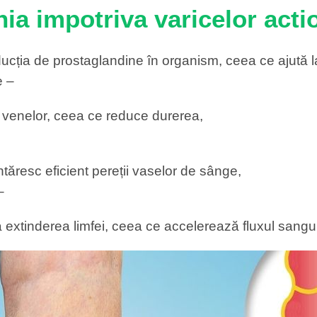
a impotriva varicelor acti
ducția de prostaglandine în organism, ceea ce ajută l
e –
a venelor, ceea ce reduce durerea,
tăresc eficient pereții vaselor de sânge,
–
la extinderea limfei, ceea ce accelerează fluxul sang