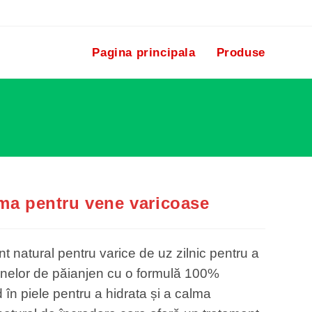
Pagina principala
Produse
ma pentru vene varicoase
 natural pentru varice de uz zilnic pentru a
 venelor de păianjen cu o formulă 100%
d în piele pentru a hidrata și a calma