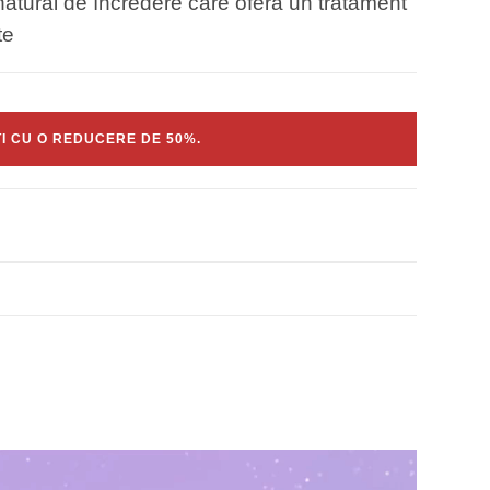
natural de încredere care oferă un tratament
te
 CU O REDUCERE DE 50%.