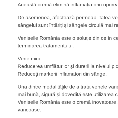
Această cremă elimină inflamația prin oprire
De asemenea, afectează permeabilitatea venel
sângelui sunt întăriți și sângele circulă mai 
Veniselle România este o soluție din ce în 
terminarea tratamentului:
Vene mici.
Reducerea umflăturilor și durerii la nivelul pic
Reduceți markerii inflamatori din sânge.
Una dintre modalitățile de a trata venele va
mai bună, sigură și dovedită este utilizarea
Veniselle România este o cremă inovatoare ș
varicoase.