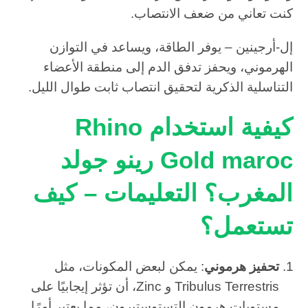
كنت تعاني من ضعف الانتصاب.
إل-أرجينين – يوفر الطاقة، ويساعد في التوازن
الهرموني، ويحفز تدفق الدم إلى منطقة الأعضاء
التناسلية الذكرية لتحقيق انتصاب ثابت طوال الليل.
كيفية استخدام Rhino
Gold maroc رينو جولد
المغرب؟ التعليمات – كيف
تستعمل؟
تحفيز هرموني
: يمكن لبعض المكونات، مثل
Tribulus Terrestris و Zinc، أن تؤثر إيجابيًا على
مستويات هرمون التستوستيرون، مما يعتبر أمرًا