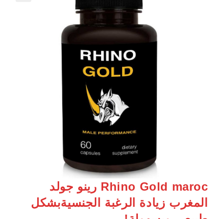
Rhino Gold maroc رينو جولد
المغرب زيادة الرغبة الجنسيةبشكل
طبيعي وبسهولة!