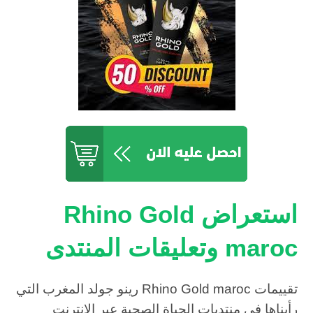
استعراض Rhino Gold
maroc وتعليقات المنتدى
تقييمات Rhino Gold maroc رينو جولد المغرب التي
رأيناها في منتديات الحياة الصحية عبر الإنترنت