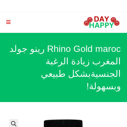
Ski
t
conten
Rhino Gold maroc رينو جولد
المغرب زيادة الرغبة
الجنسيةبشكل طبيعي
وبسهولة!