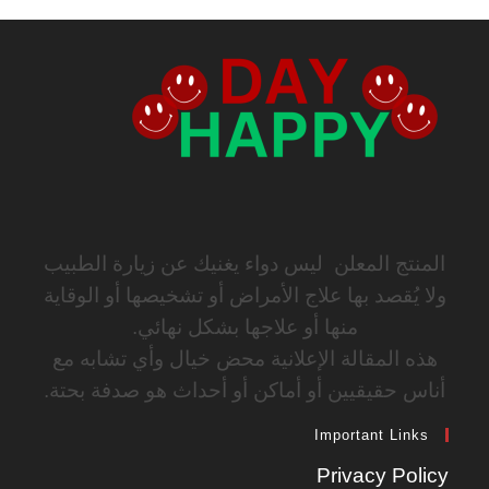
المنتج المعلن ليس دواء يغنيك عن زيارة الطبيب
ولا يُقصد بها علاج الأمراض أو تشخيصها أو الوقاية
منها أو علاجها بشكل نهائي.
هذه المقالة الإعلانية محض خيال وأي تشابه مع
أناس حقيقيين أو أماكن أو أحداث هو صدفة بحتة.
Important Links
Privacy Policy