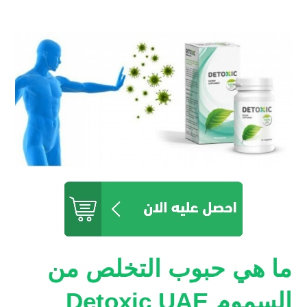
ما هي حبوب التخلص من
السموم Detoxic UAE