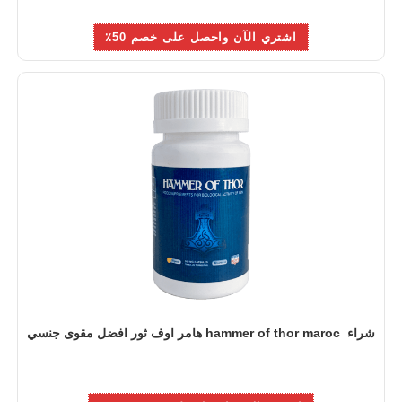
اشتري الآن واحصل على خصم 50٪
شراء hammer of thor maroc هامر اوف ثور افضل مقوى جنسي