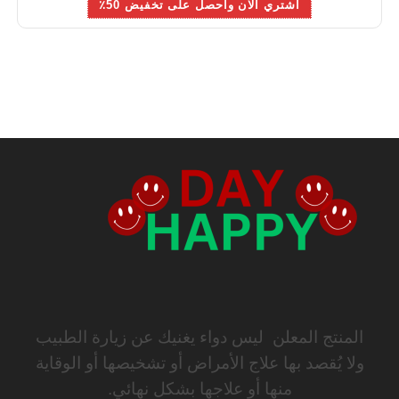
اشتري الان واحصل على تخفيض 50٪
المنتج المعلن ليس دواء يغنيك عن زيارة الطبيب
ولا يُقصد بها علاج الأمراض أو تشخيصها أو الوقاية
منها أو علاجها بشكل نهائي.