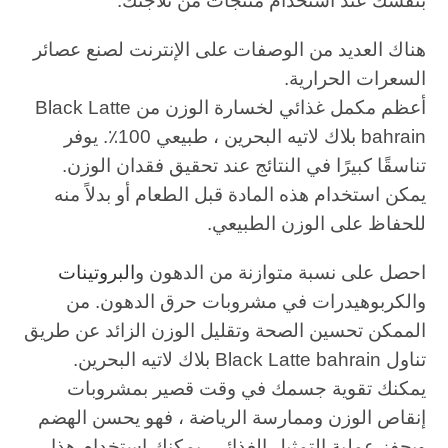
بنفسك عند استخدام منتجات من ثلاجتك.
هناك العديد من الوصفات على الإنترنت لصنع عصائر
السعرات الحرارية.
أعظم مكمل غذائي لخسارة الوزن من Black Latte
bahrain بلاك لاتيه البحرين ، طبيعي 100٪. يوفر
تناسقًا كبيرًا في النتائج عند تحقيق فقدان الوزن.
يمكن استخدام هذه المادة قبل الطعام أو بدلاً منه
للحفاظ على الوزن الطبيعي.
احصل على نسبة متوازنة من الدهون و
البروتينات
والكربوهيدرات في مشروبات حرق الدهون. من
الممكن تحسين الصحة وتقليل الوزن الزائد عن طريق
تناول Black Latte bahrain بلاك لاتيه البحرين.
يمكنك تقوية جسمك في وقت قصير بمشروبات
إنقاص الوزن وممارسة الرياضة ، فهو يحسن الهضم
ويحفز عملية التمثيل الغذائي. يمكنك استخدام هذا