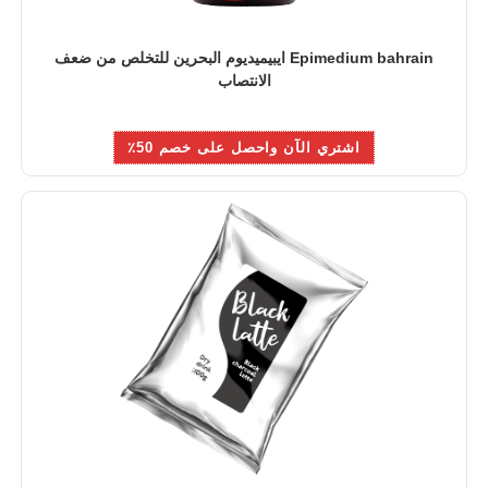
Epimedium bahrain ايبيميديوم البحرين للتخلص من ضعف
الانتصاب
اشتري الآن واحصل على خصم 50٪