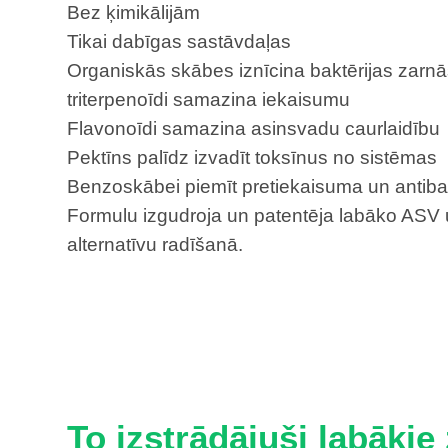
Bez ķimikālijām
Tikai dabīgas sastāvdaļas
Organiskās skābes iznīcina baktērijas zarnās
triterpenoīdi samazina iekaisumu
Flavonoīdi samazina asinsvadu caurlaidību
Pektīns palīdz izvadīt toksīnus no sistēmas
Benzoskābei piemīt pretiekaisuma un antibak
Formulu izgudroja un patentēja labāko ASV u
alternatīvu radīšanā.
To izstrādājuši labākie