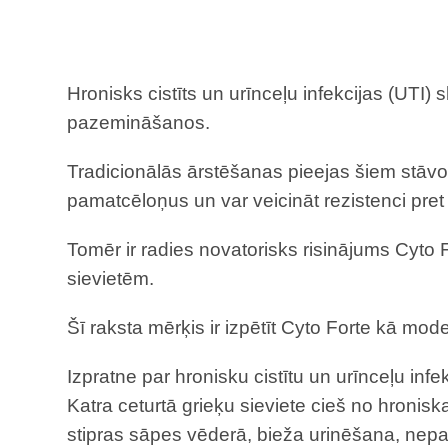
Hronisks cistīts un urīnceļu infekcijas (UTI) 
pazemināšanos.
Tradicionālās ārstēšanas pieejas šiem stāvokļ
pamatcēloņus un var veicināt rezistenci pret 
Tomēr ir radies novatorisks risinājums Cyto 
sievietēm.
Šī raksta mērķis ir izpētīt Cyto Forte kā mod
Izpratne par hronisku cistītu un urīnceļu infe
Katra ceturtā grieķu sieviete cieš no hronisk
stipras sāpes vēderā, bieža urinēšana, ne