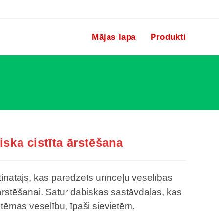
Mājas lapa
Produkti
iska cistīta ārstēšana
tinātājs, kas paredzēts urīnceļu veselības
 ārstēšanai. Satur dabiskas sastāvdaļas, kas
istēmas veselību, īpaši sievietēm.