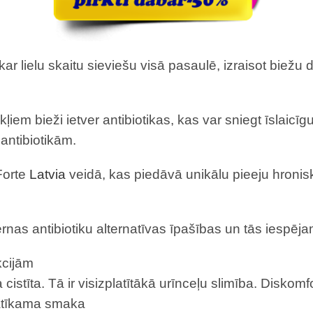
skar lielu skaitu sieviešu visā pasaulē, izraisot biežu
iem bieži ietver antibiotikas, kas var sniegt īslaicī
antibiotikām.
Forte
Latvia
veidā, kas piedāvā unikālu pieeju hroniska
ernas antibiotiku alternatīvas īpašības un tās iespēj
kcijām
a cistīta. Tā ir visizplatītākā urīnceļu slimība. Disko
patīkama smaka