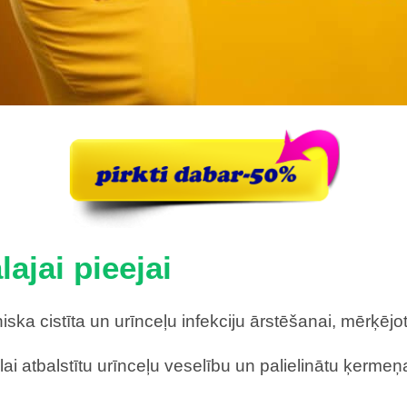
ajai pieejai
niska cistīta un urīnceļu infekciju ārstēšanai, mērķē
 lai atbalstītu urīnceļu veselību un palielinātu ķerm