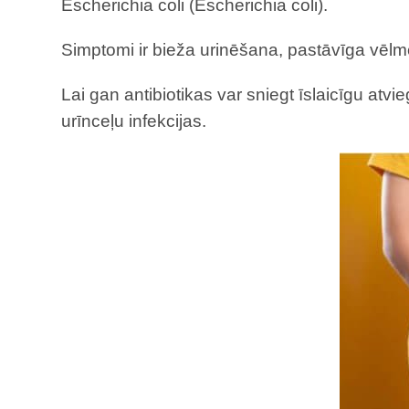
Escherichia coli (Escherichia coli).
Simptomi ir bieža urinēšana, pastāvīga vēlme
Lai gan antibiotikas var sniegt īslaicīgu atvi
urīnceļu infekcijas.