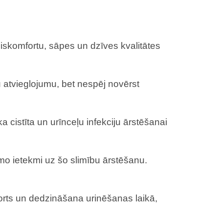
 diskomfortu, sāpes un dzīves kvalitātes
gu atvieglojumu, bet nespēj novērst
 cistīta un urīnceļu infekciju ārstēšanai
amo ietekmi uz šo slimību ārstēšanu.
mforts un dedzināšana urinēšanas laikā,