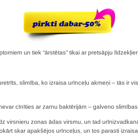
tomiem un tiek “ārstētas” tikai ar pretsāpju līdzekļ
retrīts, slimība, ko izraisa urīnceļu akmeņi – tās ir v
 nevar cīnīties ar zarnu baktērijām – galveno slimības 
 virsnieru zonas ādas virsmu, un tad urīnizvadkanāls
okārt skar apakšējos urīnceļus, un tos parasti izraisa