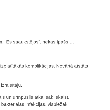
iem. “Es saaukstējos”, nekas īpašs …
isizplatītākās komplikācijas. Novārtā atstāts
izraisītāju.
 un urīnpūslis atkal sāk iekaist.
 bakteriālas infekcijas, visbiežāk