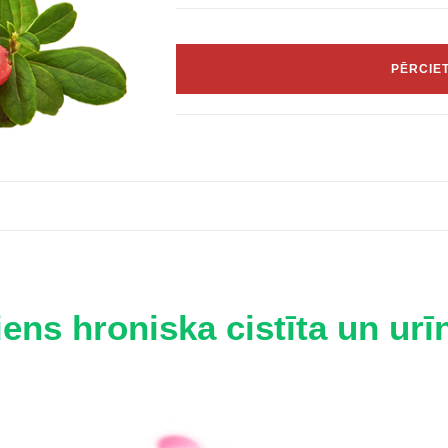
PĒRCIET
iens hroniska cistīta un urī