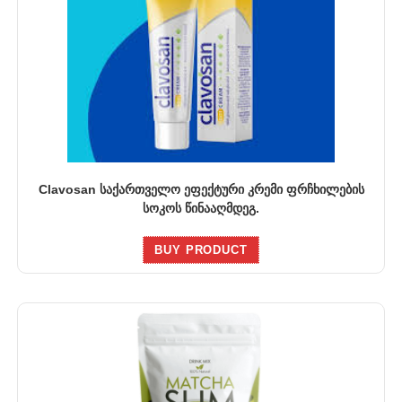
Clavosan საქართველო ეფექტური კრემი ფრჩხილების
სოკოს წინააღმდეგ.
BUY PRODUCT