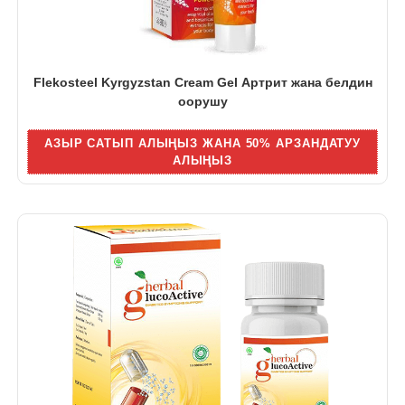
Flekosteel Kyrgyzstan Cream Gel Артрит жана белдин
оорушу
АЗЫР САТЫП АЛЫҢЫЗ ЖАНА 50% АРЗАНДАТУУ
АЛЫҢЫЗ