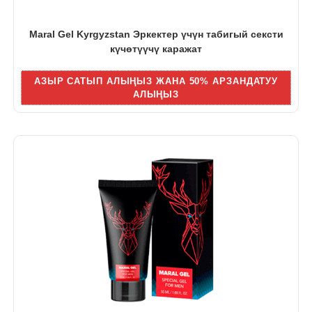
Maral Gel Kyrgyzstan Эркектер үчүн табигый сексти
күчөтүүчү каражат
АЗЫР САТЫП АЛЫҢЫЗ ЖАНА 50% АРЗАНДАТУУ
АЛЫҢЫЗ