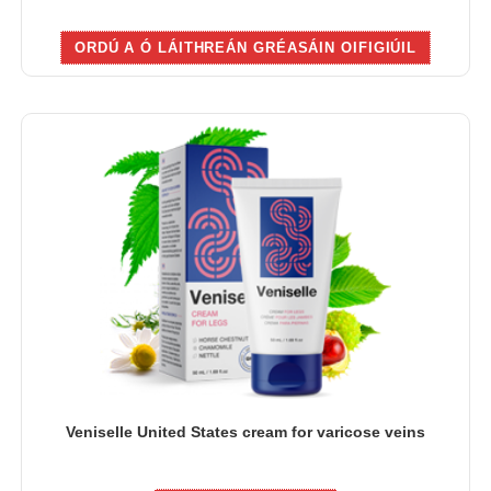
ORDÚ A Ó LÁITHREÁN GRÉASÁIN OIFIGIÚIL
Veniselle United States cream for varicose veins