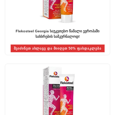
Flekosteel Georgia საუკეთესო წამალი ევროპაში
სახსრების სამკურნალოდ!
ᲨᲔᲘᲫᲘᲜᲔᲗ ᲐᲮᲚᲐᲕᲔ ᲓᲐ ᲛᲘᲘᲦᲔᲗ 50% ᲤᲐᲡᲓᲐᲙᲚᲔᲑᲐ