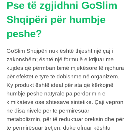
Pse të zgjidhni GoSlim
Shqipëri për humbje
peshe?
GoSlim Shqipëri nuk është thjesht një çaj i
zakonshëm; është një formulë e krijuar me
kujdes që përmban bimë mjekësore të njohura
për efektet e tyre të dobishme në organizëm.
Ky produkt është ideal për ata që kërkojnë
humbje peshe natyrale pa përdorimin e
kimikateve ose shtesave sintetike. Çaji vepron
në disa nivele për të përmirësuar
metabolizmin, për të reduktuar oreksin dhe për
të përmirësuar tretjen, duke ofruar kështu