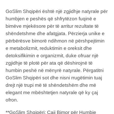
GoSlim Shqipëri është një zgjidhje natyrale për
humbjen e peshës që shfrytëzon fuqinë e
bimëve mjekësore për të arritur rezultate të
shëndetshme dhe afatgjata. Përzierja unike e
përbërësve bimorë ndihmon në përshpejtimin
e metabolizmit, reduktimin e oreksit dhe
detoksifikimin e organizmit, duke ofruar një
zgjidhje të plotë për ata që dëshirojnë të
humbin peshë në mënyrë natyrale. Përgatitni
GoSlim Shqipëri sot dhe nisni rrugëtimin tuaj
drejt një trupi më të shëndetshëm dhe më
elegant me mbështetjen natyrale që ky çaj
ofron.
**GoSlim Shqipëri: Çaji Bimor për Humbje