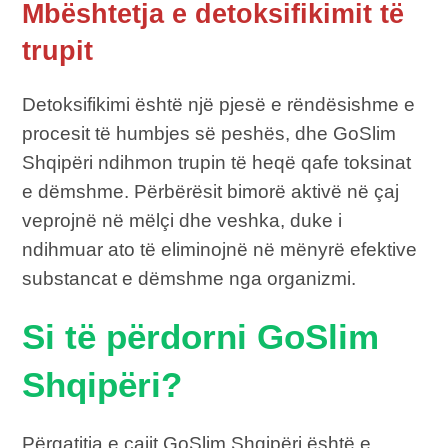
Mbështetja e detoksifikimit të
trupit
Detoksifikimi është një pjesë e rëndësishme e
procesit të humbjes së peshës, dhe GoSlim
Shqipëri ndihmon trupin të heqë qafe toksinat
e dëmshme. Përbërësit bimorë aktivë në çaj
veprojnë në mëlçi dhe veshka, duke i
ndihmuar ato të eliminojnë në mënyrë efektive
substancat e dëmshme nga organizmi.
Si të përdorni GoSlim
Shqipëri?
Përgatitja e çajit GoSlim Shqipëri është e