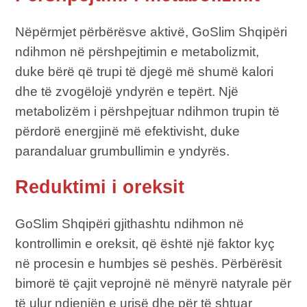
Nëpërmjet përbërësve aktivë, GoSlim Shqipëri
ndihmon në përshpejtimin e metabolizmit,
duke bërë që trupi të djegë më shumë kalori
dhe të zvogëlojë yndyrën e tepërt. Një
metabolizëm i përshpejtuar ndihmon trupin të
përdorë energjinë më efektivisht, duke
parandaluar grumbullimin e yndyrës.
Reduktimi i oreksit
GoSlim Shqipëri gjithashtu ndihmon në
kontrollimin e oreksit, që është një faktor kyç
në procesin e humbjes së peshës. Përbërësit
bimorë të çajit veprojnë në mënyrë natyrale për
të ulur ndjenjën e urisë dhe për të shtuar