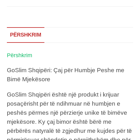
PËRSHKRIM
Përshkrim
GoSlim Shqipëri: Çaj për Humbje Peshe me
Bimë Mjekësore
GoSlim Shqipëri është një produkt i krijuar
posaçërisht për të ndihmuar në humbjen e
peshës përmes një përzierje unike të bimëve
mjekësore. Ky çaj bimor është bërë me
përbërës natyralë të zgjedhur me kujdes për të
përmirësuar shëndetin e përgjithshëm dhe për