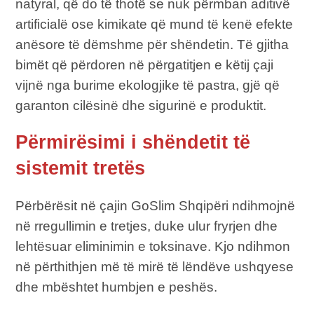
natyral, që do të thotë se nuk përmban aditivë
artificialë ose kimikate që mund të kenë efekte
anësore të dëmshme për shëndetin. Të gjitha
bimët që përdoren në përgatitjen e këtij çaji
vijnë nga burime ekologjike të pastra, gjë që
garanton cilësinë dhe sigurinë e produktit.
Përmirësimi i shëndetit të
sistemit tretës
Përbërësit në çajin GoSlim Shqipëri ndihmojnë
në rregullimin e tretjes, duke ulur fryrjen dhe
lehtësuar eliminimin e toksinave. Kjo ndihmon
në përthithjen më të mirë të lëndëve ushqyese
dhe mbështet humbjen e peshës.