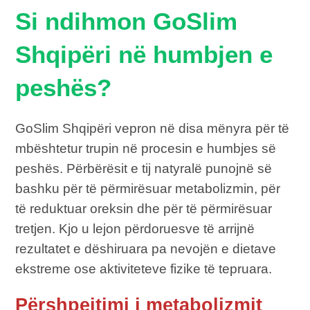
Si ndihmon GoSlim
Shqipëri në humbjen e
peshës?
GoSlim Shqipëri vepron në disa mënyra për të
mbështetur trupin në procesin e humbjes së
peshës. Përbërësit e tij natyralë punojnë së
bashku për të përmirësuar metabolizmin, për
të reduktuar oreksin dhe për të përmirësuar
tretjen. Kjo u lejon përdoruesve të arrijnë
rezultatet e dëshiruara pa nevojën e dietave
ekstreme ose aktiviteteve fizike të tepruara.
Përshpejtimi i metabolizmit