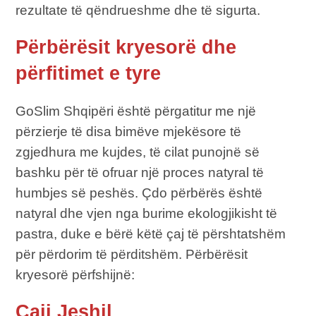
rezultate të qëndrueshme dhe të sigurta.
Përbërësit kryesorë dhe
përfitimet e tyre
GoSlim Shqipëri është përgatitur me një
përzierje të disa bimëve mjekësore të
zgjedhura me kujdes, të cilat punojnë së
bashku për të ofruar një proces natyral të
humbjes së peshës. Çdo përbërës është
natyral dhe vjen nga burime ekologjikisht të
pastra, duke e bërë këtë çaj të përshtatshëm
për përdorim të përditshëm. Përbërësit
kryesorë përfshijnë:
Çaji Jeshil