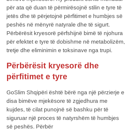
për ata që duan të përmirësojnë stilin e tyre të
jetës dhe të përjetojnë përfitimet e humbjes së
peshës në mënyrë natyrale dhe të sigurt.
Përbërësit kryesorë përfshijnë bimë të njohura
për efektet e tyre të dobishme në metabolizëm,
tretje dhe eliminimin e toksinave nga trupi.
Përbërësit kryesorë dhe
përfitimet e tyre
GoSlim Shqipëri është bërë nga një përzierje e
disa bimëve mjekësore të zgjedhura me
kujdes, të cilat punojnë së bashku për të
siguruar një proces të natyrshëm të humbjes
së peshës. Përbër