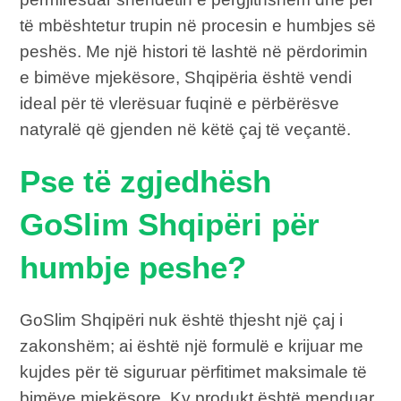
të mbështetur trupin në procesin e humbjes së
peshës. Me një histori të lashtë në përdorimin
e bimëve mjekësore, Shqipëria është vendi
ideal për të vlerësuar fuqinë e përbërësve
natyralë që gjenden në këtë çaj të veçantë.
Pse të zgjedhësh
GoSlim Shqipëri për
humbje peshe?
GoSlim Shqipëri nuk është thjesht një çaj i
zakonshëm; ai është një formulë e krijuar me
kujdes për të siguruar përfitimet maksimale të
bimëve mjekësore. Ky produkt është menduar