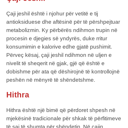
Çaji jeshil është i njohur për vetitë e tij
antioksiduese dhe aftësinë për të përshpejtuar
metabolizmin. Ky përbërës ndihmon trupin në
procesin e djegies së yndyrës, duke rritur
konsumimin e kalorive edhe gjatë pushimit.
Përveç kësaj, çaji jeshil ndihmon në uljen e
nivelit të sheqerit në gjak, gjë që është e
dobishme për ata që dëshirojnë të kontrollojnë
peshën në mënyrë të shëndetshme.
Hithra
Hithra është një bimë që përdoret shpesh në
mjekësinë tradicionale për shkak të përfitimeve
të saj të shumta për shëndetin. Në çajin