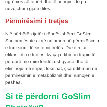
ngrënies së tepërt dhe të ushqimit të pa
nevojshëm gjatë ditës.
Përmirësimi i tretjes
Një përbërës tjetër i rëndësishëm i GoSlim
Shqipëri është ai që ndihmon në përmirësimin
e funksionit të sistemit tretës. Duke rritur
efikasitetin e tretjes, ky çaj ndihmon trupin të
përdorë më mirë lëndët ushqyese dhe të
eliminojë më shpejt toksinat, çka ndihmon në
përmirësimin e metabolizmit dhe humbjen e
peshës.
Si të përdorni GoSlim