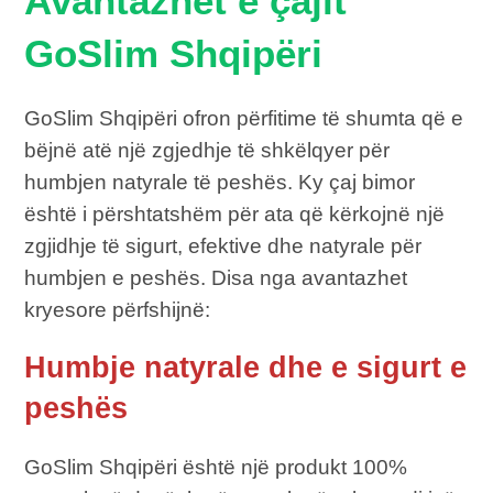
Avantazhet e çajit
GoSlim Shqipëri
GoSlim Shqipëri ofron përfitime të shumta që e
bëjnë atë një zgjedhje të shkëlqyer për
humbjen natyrale të peshës. Ky çaj bimor
është i përshtatshëm për ata që kërkojnë një
zgjidhje të sigurt, efektive dhe natyrale për
humbjen e peshës. Disa nga avantazhet
kryesore përfshijnë:
Humbje natyrale dhe e sigurt e
peshës
GoSlim Shqipëri është një produkt 100%