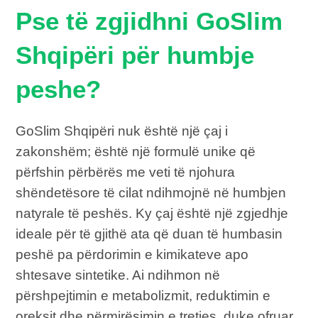
Pse të zgjidhni GoSlim
Shqipëri për humbje
peshe?
GoSlim Shqipëri nuk është një çaj i
zakonshëm; është një formulë unike që
përfshin përbërës me veti të njohura
shëndetësore të cilat ndihmojnë në humbjen
natyrale të peshës. Ky çaj është një zgjedhje
ideale për të gjithë ata që duan të humbasin
peshë pa përdorimin e kimikateve apo
shtesave sintetike. Ai ndihmon në
përshpejtimin e metabolizmit, reduktimin e
oreksit dhe përmirësimin e tretjes, duke ofruar