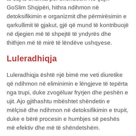
GoSlim Shqipëri, hithra ndihmon në
detoksifikimin e organizmit dhe përmirësimin e
qarkullimit të gjakut, gjë që mund të kontribuojë
në djegien më të shpejtë të yndyrës dhe
thithjen më të mirë të lëndëve ushqyese.
Luleradhiqja
Luleradhiqja është një bimë me veti diuretike
që ndihmon në eliminimin e lëngjeve të tepërta
nga trupi, duke zvogëluar fryrjen dhe peshën e
ujit. Ajo gjithashtu mbështet shëndetin e
mëlçisë dhe ndihmon në detoksifikimin e trupit,
duke e bërë procesin e humbjes së peshës
më efektiv dhe më të shëndetshëm.