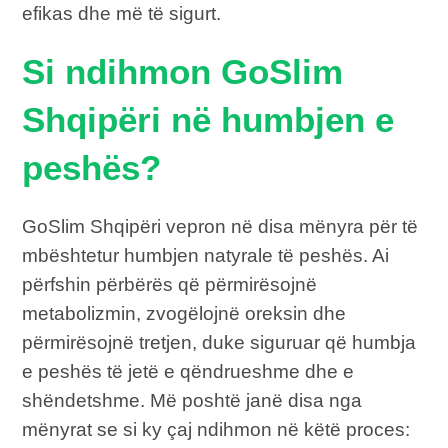
efikas dhe më të sigurt.
Si ndihmon GoSlim
Shqipëri në humbjen e
peshës?
GoSlim Shqipëri vepron në disa mënyra për të
mbështetur humbjen natyrale të peshës. Ai
përfshin përbërës që përmirësojnë
metabolizmin, zvogëlojnë oreksin dhe
përmirësojnë tretjen, duke siguruar që humbja
e peshës të jetë e qëndrueshme dhe e
shëndetshme. Më poshtë janë disa nga
mënyrat se si ky çaj ndihmon në këtë proces: