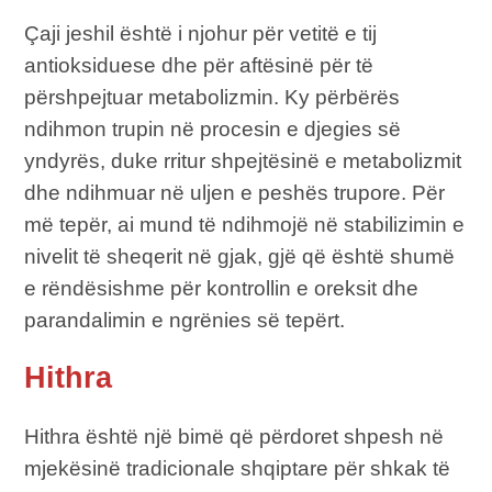
Çaji jeshil është i njohur për vetitë e tij
antioksiduese dhe për aftësinë për të
përshpejtuar metabolizmin. Ky përbërës
ndihmon trupin në procesin e djegies së
yndyrës, duke rritur shpejtësinë e metabolizmit
dhe ndihmuar në uljen e peshës trupore. Për
më tepër, ai mund të ndihmojë në stabilizimin e
nivelit të sheqerit në gjak, gjë që është shumë
e rëndësishme për kontrollin e oreksit dhe
parandalimin e ngrënies së tepërt.
Hithra
Hithra është një bimë që përdoret shpesh në
mjekësinë tradicionale shqiptare për shkak të