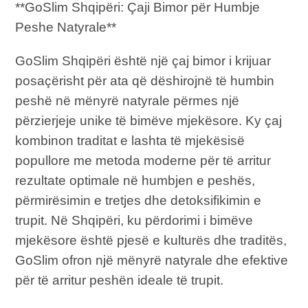
**GoSlim Shqipëri: Çaji Bimor për Humbje
Peshe Natyrale**
GoSlim Shqipëri është një çaj bimor i krijuar
posaçërisht për ata që dëshirojnë të humbin
peshë në mënyrë natyrale përmes një
përzierjeje unike të bimëve mjekësore. Ky çaj
kombinon traditat e lashta të mjekësisë
popullore me metoda moderne për të arritur
rezultate optimale në humbjen e peshës,
përmirësimin e tretjes dhe detoksifikimin e
trupit. Në Shqipëri, ku përdorimi i bimëve
mjekësore është pjesë e kulturës dhe traditës,
GoSlim ofron një mënyrë natyrale dhe efektive
për të arritur peshën ideale të trupit.