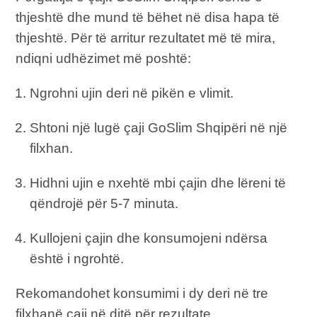
thjeshtë dhe mund të bëhet në disa hapa të
thjeshtë. Për të arritur rezultatet më të mira,
ndiqni udhëzimet më poshtë:
Ngrohni ujin deri në pikën e vlimit.
Shtoni një lugë çaji GoSlim Shqipëri në një
filxhan.
Hidhni ujin e nxehtë mbi çajin dhe lëreni të
qëndrojë për 5-7 minuta.
Kullojeni çajin dhe konsumojeni ndërsa
është i ngrohtë.
Rekomandohet konsumimi i dy deri në tre
filxhanë çaji në ditë për rezultate