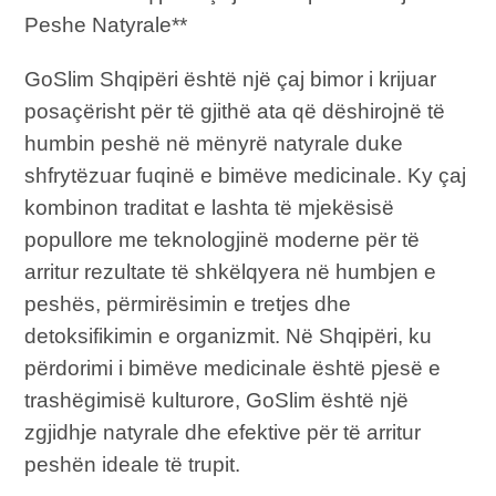
Peshe Natyrale**
GoSlim Shqipëri është një çaj bimor i krijuar
posaçërisht për të gjithë ata që dëshirojnë të
humbin peshë në mënyrë natyrale duke
shfrytëzuar fuqinë e bimëve medicinale. Ky çaj
kombinon traditat e lashta të mjekësisë
popullore me teknologjinë moderne për të
arritur rezultate të shkëlqyera në humbjen e
peshës, përmirësimin e tretjes dhe
detoksifikimin e organizmit. Në Shqipëri, ku
përdorimi i bimëve medicinale është pjesë e
trashëgimisë kulturore, GoSlim është një
zgjidhje natyrale dhe efektive për të arritur
peshën ideale të trupit.