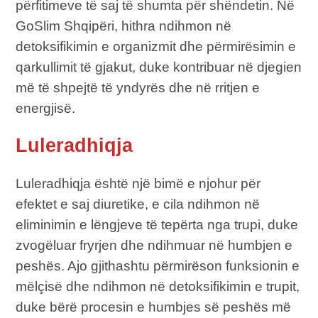
përfitimeve të saj të shumta për shëndetin. Në
GoSlim Shqipëri, hithra ndihmon në
detoksifikimin e organizmit dhe përmirësimin e
qarkullimit të gjakut, duke kontribuar në djegien
më të shpejtë të yndyrës dhe në rritjen e
energjisë.
Luleradhiqja
Luleradhiqja është një bimë e njohur për
efektet e saj diuretike, e cila ndihmon në
eliminimin e lëngjeve të tepërta nga trupi, duke
zvogëluar fryrjen dhe ndihmuar në humbjen e
peshës. Ajo gjithashtu përmirëson funksionin e
mëlçisë dhe ndihmon në detoksifikimin e trupit,
duke bërë procesin e humbjes së peshës më