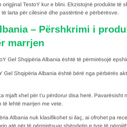
n origjinal TestoY kur e blini. Ekzistojnë produkte të
 të larta për cilësinë dhe pastërtinë e përbërësve.
bania – Përshkrimi i produkt
ër marrjen
TestoY Gel Shqipëria Albania është të përmirësojë ep
oY Gel Shqipëria Albania është bërë nga përbërës ak
l, ka mjaft xhel për t’u përdorur disa herë. Pavarësis
të lehtë marrjen me vete.
ria Albania nuk klasifikohet si ilaç, ai ofrohet pa rec
dorin atë për të përmirësuar shëndetin e tyre të për