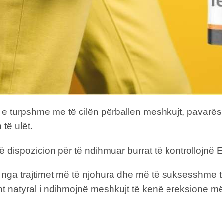
 e turpshme me të cilën përballen meshkujt, pavarës
të ulët.
ë dispozicion për të ndihmuar burrat të kontrollojnë E
nga trajtimet më të njohura dhe më të suksesshme të 
isht natyral i ndihmojnë meshkujt të kenë ereksione m