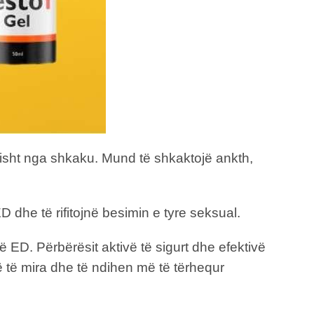
isht nga shkaku. Mund të shkaktojë ankth,
D dhe të rifitojnë besimin e tyre seksual.
ED. Përbërësit aktivë të sigurt dhe efektivë
ë të mira dhe të ndihen më të tërhequr