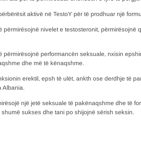
bërësit aktivë në TestoY për të prodhuar një formulim
ë përmirësojnë nivelet e testosteronit, përmirësojnë 
lë përmirësojnë performancën seksuale, nxisin epshi
ënaqshme dhe më të kënaqshme.
nksionin erektil, epsh të ulët, ankth ose derdhje të
a Albania.
mirësojë një jetë seksuale të pakënaqshme dhe të f
shumë sukses dhe tani po shijojnë sërish seksin.