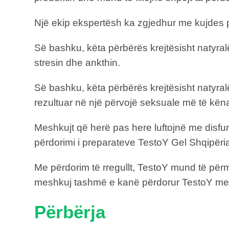
Një ekip ekspertësh ka zgjedhur me kujdes për
Së bashku, këta përbërës krejtësisht natyral
stresin dhe ankthin.
Së bashku, këta përbërës krejtësisht natyra
rezultuar në një përvojë seksuale më të k
Meshkujt që herë pas here luftojnë me disfu
përdorimi i preparateve TestoY Gel Shqipëri
Me përdorim të rregullt, TestoY mund të për
meshkuj tashmë e kanë përdorur TestoY me 
Përbërja