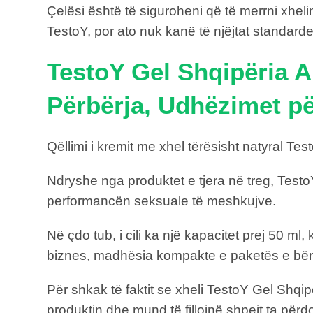
Çelësi është të siguroheni që të merrni xheli
TestoY, por ato nuk kanë të njëjtat standarde
TestoY Gel Shqipëria Al
Përbërja, Udhëzimet p
Qëllimi i kremit me xhel tërësisht natyral 
Ndryshe nga produktet e tjera në treg, Test
performancën seksuale të meshkujve.
Në çdo tub, i cili ka një kapacitet prej 50 m
biznes, madhësia kompakte e paketës e bën 
Për shkak të faktit se xheli TestoY Gel Shqipë
produktin dhe mund të fillojnë shpejt ta për