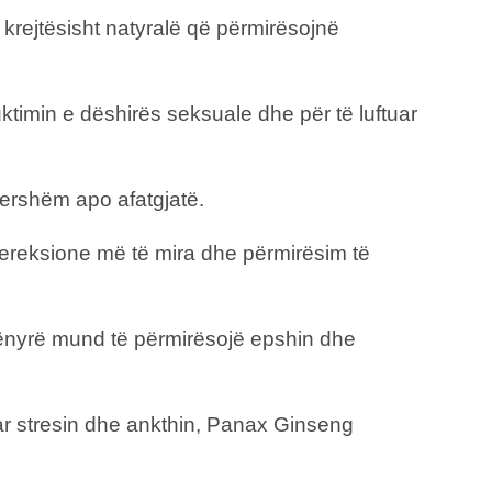
krejtësisht natyralë që përmirësojnë
ktimin e dëshirës seksuale dhe për të luftuar
ëhershëm apo afatgjatë.
r ereksione më të mira dhe përmirësim të
ë mënyrë mund të përmirësojë epshin dhe
tuar stresin dhe ankthin, Panax Ginseng