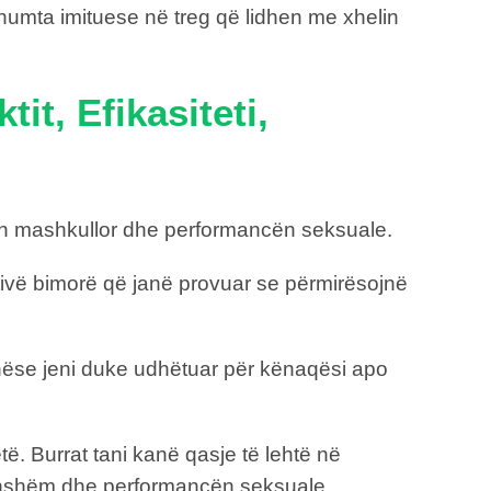
 shumta imituese në treg që lidhen me xhelin
it, Efikasiteti,
shin mashkullor dhe performancën seksuale.
tivë bimorë që janë provuar se përmirësojnë
ht nëse jeni duke udhëtuar për kënaqësi apo
etë. Burrat tani kanë qasje të lehtë në
gjithshëm dhe performancën seksuale.