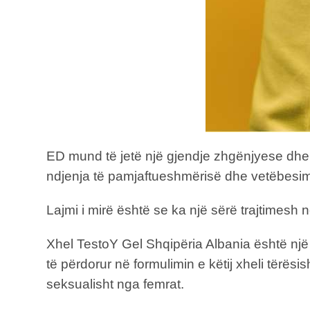
ED mund të jetë një gjendje zhgënjyese dhe
ndjenja të pamjaftueshmërisë dhe vetëbesim 
Lajmi i mirë është se ka një sërë trajtimesh n
Xhel TestoY Gel Shqipëria Albania është një 
të përdorur në formulimin e këtij xheli tërës
seksualisht nga femrat.