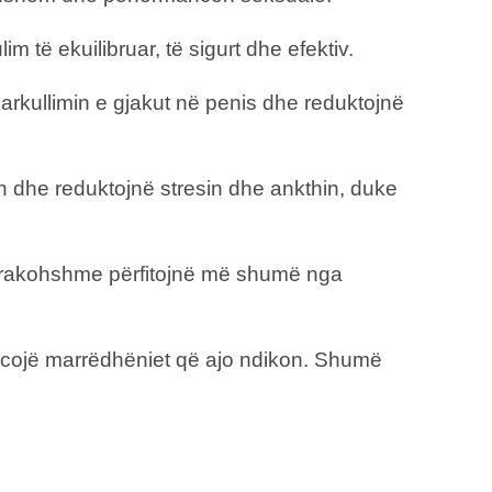
 të ekuilibruar, të sigurt dhe efektiv.
qarkullimin e gjakut në penis dhe reduktojnë
n dhe reduktojnë stresin dhe ankthin, duke
 parakohshme përfitojnë më shumë nga
orcojë marrëdhëniet që ajo ndikon. Shumë