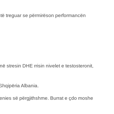
shtë treguar se përmirëson performancën
 stresin DHE rrisin nivelet e testosteronit,
Shqipëria Albania.
ëqenies së përgjithshme. Burrat e çdo moshe