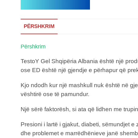
PËRSHKRIM
Përshkrim
TestoY Gel Shqipëria Albania është një prod
ose ED është një gjendje e përhapur që pr
Kjo ndodh kur një mashkull nuk është në gjen
vështirë ose të pamundur.
Një sërë faktorësh, si ata që lidhen me trup
Presioni i lartë i gjakut, diabeti, sëmundjet
dhe problemet e marrëdhënieve janë shembu