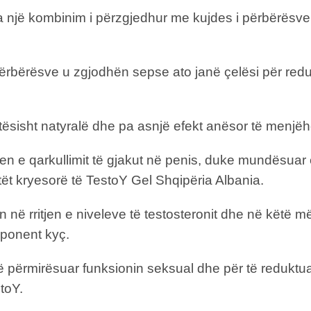
 një kombinim i përzgjedhur me kujdes i përbërësve 
 përbërësve u zgjodhën sepse ato janë çelësi për redu
rejtësisht natyralë dhe pa asnjë efekt anësor të menj
jen e qarkullimit të gjakut në penis, duke mundësua
ët kryesorë të TestoY Gel Shqipëria Albania.
mon në rritjen e niveleve të testosteronit dhe në kët
mponent kyç.
ër të përmirësuar funksionin seksual dhe për të reduk
stoY.