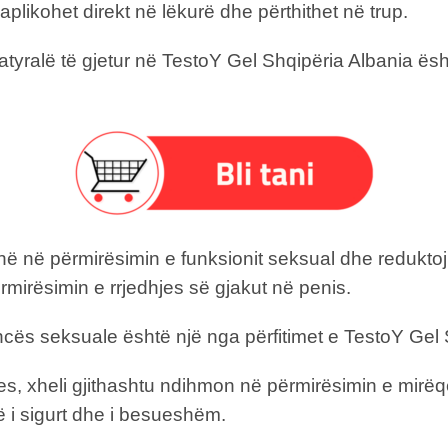
 aplikohet direkt në lëkurë dhe përthithet në trup.
natyralë të gjetur në TestoY Gel Shqipëria Albania ë
ë në përmirësimin e funksionit seksual dhe reduktojnë
mirësimin e rrjedhjes së gjakut në penis.
cës seksuale është një nga përfitimet e TestoY Gel 
hjes, xheli gjithashtu ndihmon në përmirësimin e mir
ë i sigurt dhe i besueshëm.