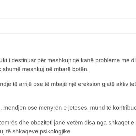
ukt i destinuar për meshkujt që kanë probleme me di
ek shumë meshkuj në mbarë botën.
dje të arrijë ose të mbajë një ereksion gjatë aktivit
in, mendjen ose mënyrën e jetesës, mund të kontribuo
 e zemrës dhe obeziteti janë vetëm disa nga shkaqet e
j të shkaqeve psikologjike.