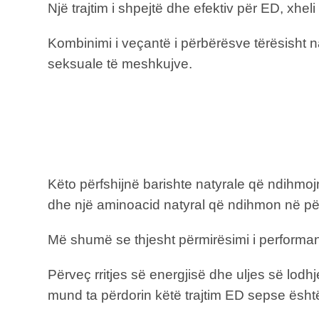
Një trajtim i shpejtë dhe efektiv për ED, xheli
Kombinimi i veçantë i përbërësve tërësisht 
seksuale të meshkujve.
Këto përfshijnë barishte natyrale që ndihmojn
dhe një aminoacid natyral që ndihmon në për
Më shumë se thjesht përmirësimi i performan
Përveç rritjes së energjisë dhe uljes së lod
mund ta përdorin këtë trajtim ED sepse ësht