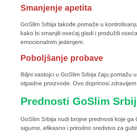
Smanjenje apetita
GoSlim Srbija takođe pomaže u kontrolisanju ap
kako bi smanjili osećaj gladi i produžili ose
emocionalnim jedenjem.
Poboljšanje probave
Biljni sastojci u GoSlim Srbija čaju pomažu 
otpadne proizvode. Ovo doprinosi zdravijem 
Prednosti GoSlim Srbij
GoSlim Srbija nudi brojne prednosti koje ga č
sigurno, efikasno i prirodno sredstvo za gubi