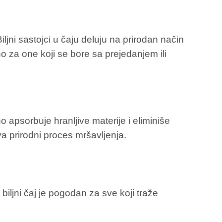
ljni sastojci u čaju deluju na prirodan način
no za one koji se bore sa prejedanjem ili
 apsorbuje hranljive materije i eliminiše
a prirodni proces mršavljenja.
iljni čaj je pogodan za sve koji traže