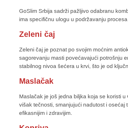
GoSlim Srbija sadrži pažljivo odabranu kombina
ima specifičnu ulogu u podržavanju procesa 
Zeleni čaj
Zeleni čaj je poznat po svojim moćnim antio
sagorevanju masti povećavajući potrošnju en
stabilnog nivoa šećera u krvi, što je od klju
Maslačak
Maslačak je još jedna biljka koja se koristi 
višak tečnosti, smanjujući nadutost i osećaj
efikasnijim i zdravijim.