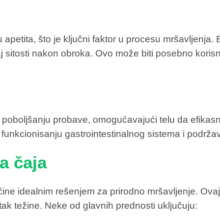
etita, što je ključni faktor u procesu mršavljenja. Bi
ćaj sitosti nakon obroka. Ovo može biti posebno koris
u poboljšanju probave, omogućavajući telu da efikasno
funkcionisanju gastrointestinalnog sistema i podržav
a čaja
ine idealnim rešenjem za prirodno mršavljenje. Ovaj b
tak težine. Neke od glavnih prednosti uključuju: