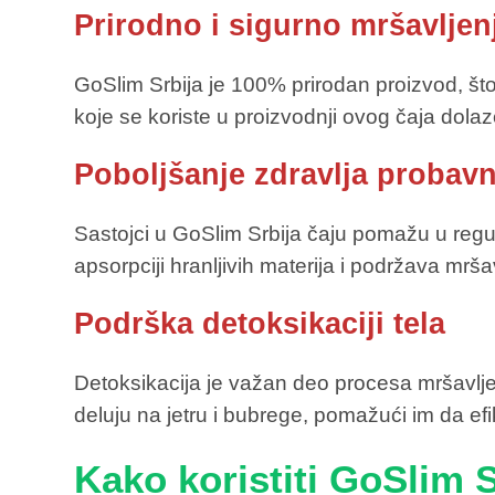
Prirodno i sigurno mršavljen
GoSlim Srbija je 100% prirodan proizvod, što 
koje se koriste u proizvodnji ovog čaja dolaze
Poboljšanje zdravlja probav
Sastojci u GoSlim Srbija čaju pomažu u regula
apsorpciji hranljivih materija i podržava mrša
Podrška detoksikaciji tela
Detoksikacija je važan deo procesa mršavljenj
deluju na jetru i bubrege, pomažući im da ef
Kako koristiti GoSlim 