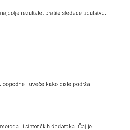
ajbolje rezultate, pratite sledeće uputstvo:
u, popodne i uveče kako biste podržali
etoda ili sintetičkih dodataka. Čaj je