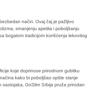
 bezbedan način. Ovaj čaj je pažljivo
olizma, smanjenju apetita i poboljšanju
i sa bogatom tradicijom korišćenja lekovitog
icije koje doprinose prirodnom gubitku
ko načina kako bi poboljšao opšte stanje
ih sastojaka, GoSlim Srbija pruža prirodan