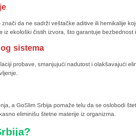
je
znači da ne sadrži veštačke aditive ili hemikalije koj
 iz ekološki čistih izvora, što garantuje bezbednost i
nog sistema
ciji probave, smanjujući nadutost i olakšavajući elim
vljenje.
a, a GoSlim Srbija pomaže telu da se oslobodi štetnih
ikasno eliminišu štetne materije iz organizma.
Srbija?