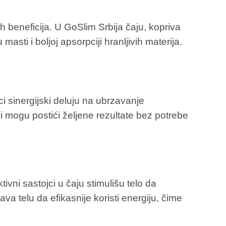
h beneficija. U GoSlim Srbija čaju, kopriva
sti i boljoj apsorpciji hranljivih materija.
i sinergijski deluju na ubrzavanje
i mogu postići željene rezultate bez potrebe
vni sastojci u čaju stimulišu telo da
 telu da efikasnije koristi energiju, čime