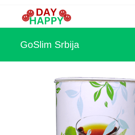
Skip
to
content
GoSlim Srbija