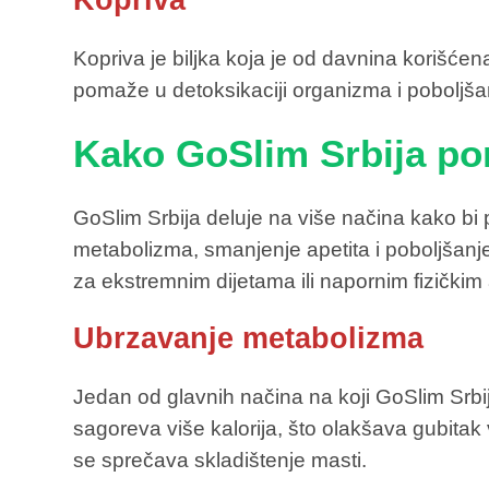
Kopriva
Kopriva je biljka koja je od davnina korišćen
pomaže u detoksikaciji organizma i poboljšanj
Kako GoSlim Srbija po
GoSlim Srbija deluje na više načina kako bi p
metabolizma, smanjenje apetita i poboljšanje
za ekstremnim dijetama ili napornim fizičkim
Ubrzavanje metabolizma
Jedan od glavnih načina na koji GoSlim Srbij
sagoreva više kalorija, što olakšava gubita
se sprečava skladištenje masti.