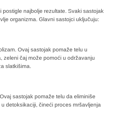
i postigle najbolje rezultate. Svaki sastojak
je organizma. Glavni sastojci uključuju:
olizam. Ovaj sastojak pomaže telu u
ga, zeleni čaj može pomoći u održavanju
za slatkišima.
. Ovaj sastojak pomaže telu da eliminiše
u detoksikaciji, čineći proces mršavljenja