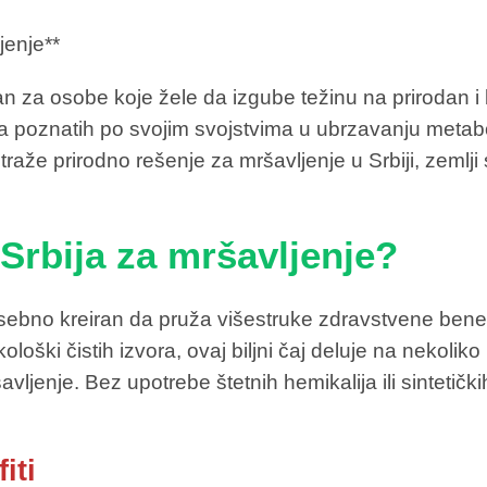
jenje**
isan za osobe koje žele da izgube težinu na prirodan i
jaka poznatih po svojim svojstvima u ubrzavanju metab
traže prirodno rešenje za mršavljenje u Srbiji, zemlj
Srbija za mršavljenje?
osebno kreiran da pruža višestruke zdravstvene benef
ološki čistih izvora, ovaj biljni čaj deluje na nekoli
ljenje. Bez upotrebe štetnih hemikalija ili sintetičk
iti