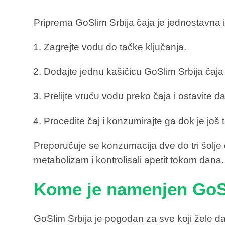
Priprema GoSlim Srbija čaja je jednostavna i 
Zagrejte vodu do tačke ključanja.
Dodajte jednu kašičicu GoSlim Srbija čaja 
Prelijte vruću vodu preko čaja i ostavite da
Procedite čaj i konzumirajte ga dok je još 
Preporučuje se konzumacija dve do tri šolje 
metabolizam i kontrolisali apetit tokom dana.
Kome je namenjen GoS
GoSlim Srbija je pogodan za sve koji žele da