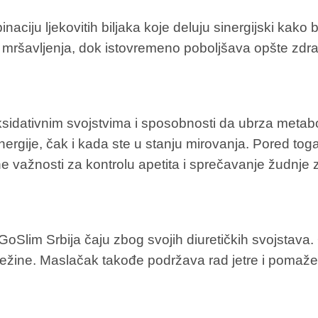
ciju ljekovitih biljaka koje deluju sinergijski kako b
mršavljenja, dok istovremeno poboljšava opšte zdravl
ksidativnim svojstvima i sposobnosti da ubrza metab
ergije, čak i kada ste u stanju mirovanja. Pored to
čne važnosti za kontrolu apetita i sprečavanje žudnje 
u GoSlim Srbija čaju zbog svojih diuretičkih svojstava
 težine. Maslačak takođe podržava rad jetre i pomaže 