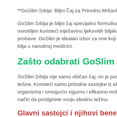
**GoSlim Srbija: Biljni Čaj za Prirodno Mršavl
GoSlim Srbija je biljni čaj specijalno formul
osmišljen koristeći mješavinu ljekovitih bil
probave. GoSlim je idealan izbor za one koji 
bilja u narodnoj medicini.
Zašto odabrati GoSlim 
GoSlim Srbija nije samo običan čaj; on je p
težine. Koristeći samo prirodne sastojke iz ek
organizma i omogućio sigurno i efikasno mršav
način da postignete svoju idealnu težinu.
Glavni sastojci i njihovi benef