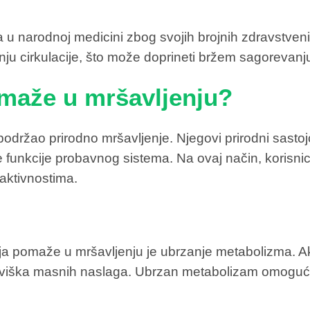
a u narodnoj medicini zbog svojih brojnih zdravstveni
u cirkulacije, što može doprineti bržem sagorevanju ma
maže u mršavljenju?
održao prirodno mršavljenje. Njegovi prirodni sastojc
 funkcije probavnog sistema. Na ovaj način, korisnic
 aktivnostima.
a pomaže u mršavljenju je ubrzanje metabolizma. Akti
k viška masnih naslaga. Ubrzan metabolizam omogućava